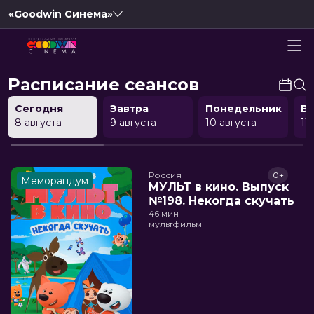
«Goodwin Синема»
Расписание сеансов
Сегодня
Завтра
Понедельник
В
8 августа
9 августа
10 августа
11
Россия
0+
Меморандум
МУЛЬТ в кино. Выпуск
№198. Некогда скучать
46 мин
мультфильм