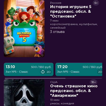
Россия
6+
История игрушек 5
предсеанс. обсл. &
"Остановка"
7 мин
короткометражка, мультфильм,
семейный
3 отзыва
13:10
17:20
500 / 550 руб.
500 / 550 руб.
Зал №5 - Classic
Зал №5 - Classic
2D
2D
США
18+
Очень страшное кино
предсеанс. обсл. &
"Авиарежим"
13 мин
ужасы, комедия