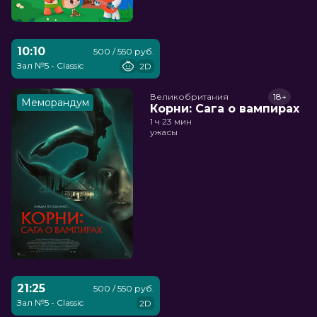
10:10
500 / 550 руб.
Зал №5 - Classic
2D
Великобритания
18+
Меморандум
Корни: Сага о вампирах
1 ч 23 мин
ужасы
21:25
500 / 550 руб.
Зал №5 - Classic
2D