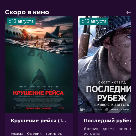
Скоро в кино
с 13 августа
с 13 августа
Крушение рейса (18+)
Посл
боевик, драма, военный
ужасы, боевик, триллер
история