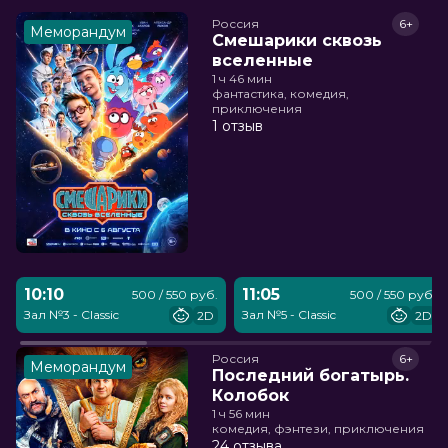
Россия
6+
Меморандум
Смешарики сквозь
вселенные
1 ч 46 мин
фантастика, комедия,
приключения
1 отзыв
10:10
11:05
500 / 550 руб.
500 / 550 руб.
Зал №3 - Classic
Зал №5 - Classic
2D
2D
Россия
6+
Меморандум
Последний богатырь.
Колобок
1 ч 56 мин
комедия, фэнтези, приключения
24 отзыва