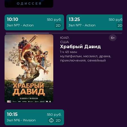
10:10
13:25
550 руб.
550 руб.
Зал №7 - Action
Зал №7 - Action
2D
2D
ЮАР,

6+
США
Храбрый Давид
1 ч 49 мин
мультфильм, мюзикл, драма,
приключения, семейный
10:15
550 руб.
Зал №6 - INvision
2D