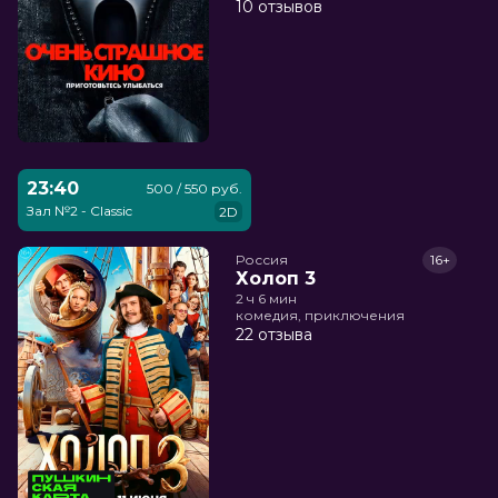
10 отзывов
23:40
500 / 550 руб.
Зал №2 - Classic
2D
Россия
16+
Холоп 3
2 ч 6 мин
комедия, приключения
22 отзыва