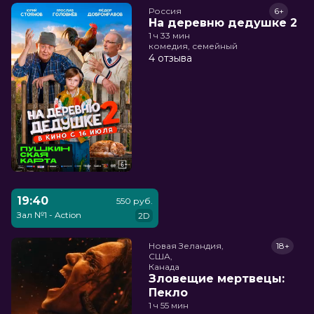
Россия
6+
На деревню дедушке 2
1 ч 33 мин
комедия, семейный
4 отзыва
19:40
550 руб.
Зал №1 - Action
2D
Новая Зеландия,

18+
США,

Канада
Зловещие мертвецы:
Пекло
1 ч 55 мин