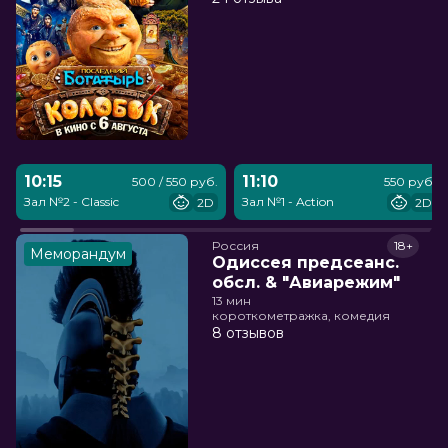
10:15
11:10
500 / 550 руб.
550 руб.
Зал №2 - Classic
Зал №1 - Action
2D
2D
Россия
18+
Меморандум
Одиссея предсеанс.
обсл. & "Авиарежим"
13 мин
короткометражка, комедия
8 отзывов