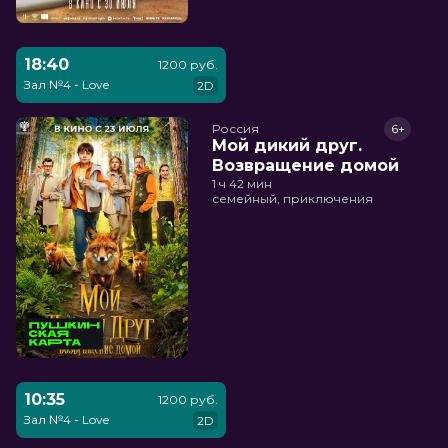
18:40
1200 руб.
Зал №4 - Love
2D
Россия
6+
Мой дикий друг.
Возвращение домой
1 ч 42 мин
семейный, приключения
10:35
1200 руб.
Зал №4 - Love
2D