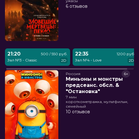
ужасы
6 отзывов
21:20
22:35
500 / 550 руб.
1200 руб.
Зал №3 - Classic
Зал №4 - Love
2D
2D
Россия
6+
Миньоны и монстры
предсеанс. обсл. &
"Остановка"
7 мин
короткометражка, мультфильм,
семейный
10 отзывов