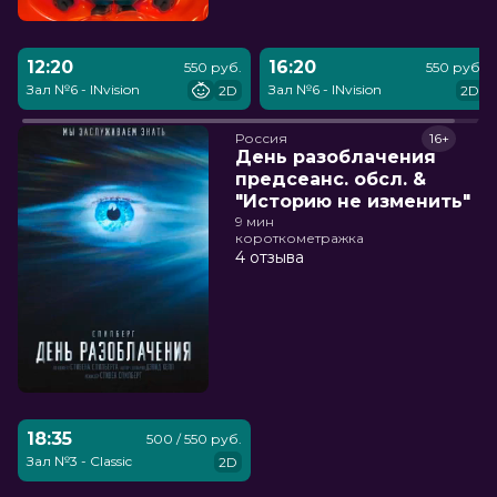
12:20
16:20
550 руб.
550 руб.
Зал №6 - INvision
Зал №6 - INvision
2D
2D
Россия
16+
День разоблачения
предсеанс. обсл. &
"Историю не изменить"
9 мин
короткометражка
4 отзыва
18:35
500 / 550 руб.
Зал №3 - Classic
2D