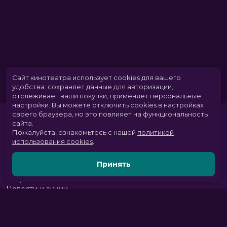
Сайт кинотеатра использует cookies для вашего
удобства: сохраняет данные для авторизации,
отслеживает ваши покупки, применяет персональные
настройки.
Вы можете отключить cookies в настройках
своего браузера, но это повлияет на функциональность
сайта.
Пожалуйста, ознакомьтесь с нашей
политикой
использования cookies
.
Принять
Расписание
Скоро в кино
Новости и акции
Парк развлечений
Служба поддержки
Вакансии