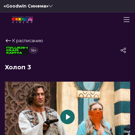
«Goodwin Синема»
К расписанию
16+
Холоп 3
Play