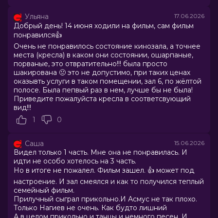
Ульяна
17.06.2026
Оценка
7.2
/ 10 (34 270 голосов)
Добрый день! 14 июня ходили на фильм, сам фильм
Год
2026
понравился👍
Страна
Россия
Очень не понравилось состояние кинозала, а точнее
Слоган
—
места (кресла) в каком они состоянии, ошарпаные,
Режиссер
Клим Шипенко
порваные, это отвратительно!!! была просто
Актеры
Милош Бикович, Павел Прилучный,
шакирована 🤢 это не допустимо, при таких ценах
Кристина Асмус, Иван Охлобыстин,
оказывть услуги в таком помещении, зал 6, по жёлтой
Александр Самойленко, Мария
полосе. Была пепвый раз в нем, лучше бы не была!
Миронова, Ольга Дибцева, Наталья
Приведите пожалуйста кресла в соответсвующий
Рогожкина, Сергей Соцердотский,
вид!!!
Кирилл Нагиев
1
0
Продюсеры
Эдуард Илоян, Денис Жалинский,
Виталий Шляппо
Саша
15.06.2026
Сценаристы
Савва Минаев, Клим Шипенко,
Видел только 1 часть. Мне она не понравилась. И
Максим Кудымов
идти не особо хотелось на 3 часть.
Жанр
комедия, приключения
Но в итоге не пожалел. Фильм зашел. 👍 может под
Бюджет
1 200 000 000 руб.
настроение. И зал смеялся и как то получился теплый
Длительность
2 ч 6 мин
семейный фильм.
В прокате
с 11 июня до 7 августа
Прилучный сыграл прикольно.И Асмус не так плохо.
Меморандум
до 17 июня
Только Нагиев не очень. Как будто лишний
Пушкинская карта
Можно оплатить
А в целом прикольно и танцы и немного песен. И