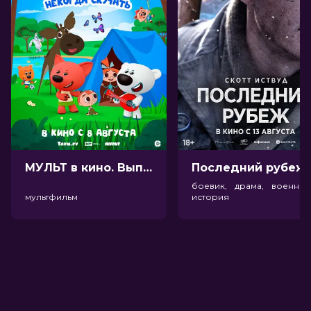
МУЛЬТ в кино. Выпуск №198. Некогда скучать (0+)
Посл
боевик, драма, военный
мультфильм
история