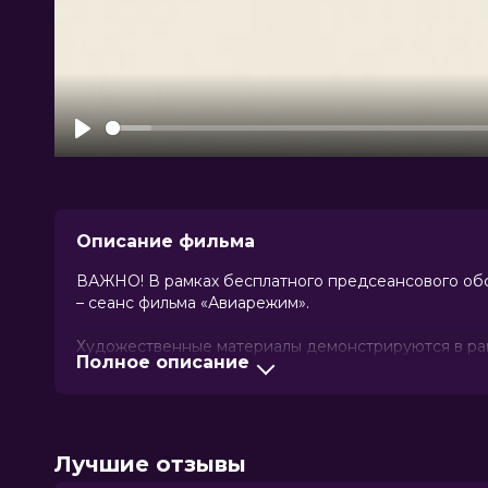
Play
Описание фильма
ВАЖНО! В рамках бесплатного предсеансового обс
– сеанс фильма «Авиарежим».
Художественные материалы демонстрируются в рам
Полное описание
доступна только онлайн.
Герои комедийной франшизы воссоединяются, когда
Лучшие отзывы
Оценка
5.3
/ 10 (40 259 голосов)
5.4
/ 
Год
2026