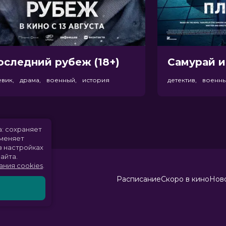
оследний рубеж (18+)
Самурай и
евик, драма, военный, история
детектив, военн
а: сохраняет
именяет
в настройках
айта.
ания cookies
.
Расписание
Скоро в кино
Ново