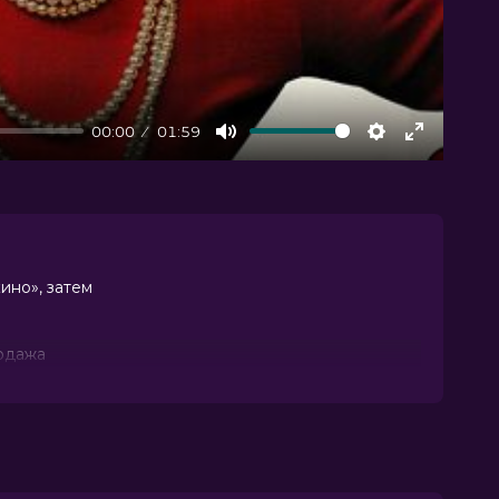
00:00
01:59
Mute
Settings
Enter
fullscree
ино», затем
родажа
ьев Уайанс.