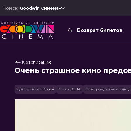
Томск
«Goodwin Синема»
Возврат билетов
К расписанию
Очень страшное кино предсе
Длительность
13 мин
Страна
США
Меморандум на фильм
д