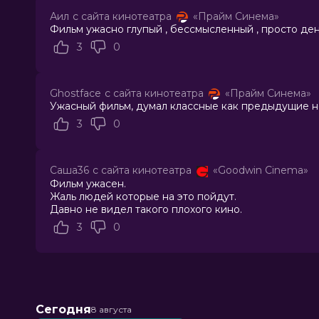
Страна
США
Аил
с сайта кинотеатра
«Прайм Синема»
Режиссер
Майкл Тиддес
Фильм ужасно глупый , бессмысленный , просто день
Актеры
Анна Фэрис, Реджина Холл, Марлон
3
0
мл., Локлин Манро, Хайди Гарднер
Энтони Андерсон
Продюсеры
Рик Альварес, Нил Х. Мориц, Кине
Ghostface
с сайта кинотеатра
«Прайм Синема»
Сценаристы
Рик Альварес, Кинен Айвори Уайан
Ужасный фильм, думал классные как предыдущие но
Жанр
ужасы, комедия
3
0
Длительность
13 мин
В прокате
с 20 июня до 12 августа
Меморандум
до 3 июля
Саша36
с сайта кинотеатра
«Goodwin Cinema»
Фильм ужасен.
Жаль людей которые на это пойдут.
Давно не видел такого плохого кино.
3
0
Сегодня
8 августа