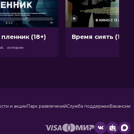
 пленник (18+)
Время сиять (12+)
ый, история
сти и акции
Парк развлечений
Служба поддержки
Вакансии