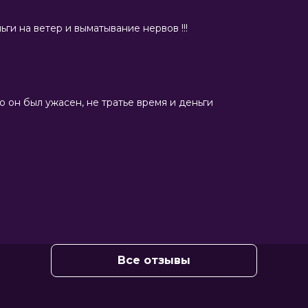
ги на ветер и выматывание нервов !!!
 Уайанс, Крис Эллиот, Дэймон Уайанс
, Дейв Шеридан, Джон Абрахамс,
н Айвори Уайанс
с, Марлон Уайанс
 он был ужасен, не тратье время и деньги
Все отзывы