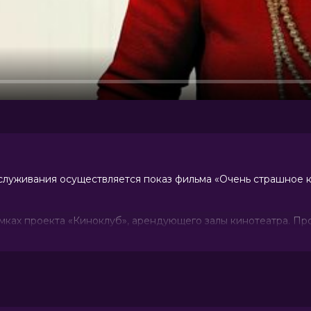
луживания осуществляется показ фильма «Очень страшное к
ках проекта «Киноклуб», арендующего залы кинотеатра. П
 убийца в маске возвращается. Пародия на хорроры от брат
10 (20 545 голосов)