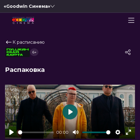
«Goodwin Синема»
К расписанию
6+
Распаковка
Play
00:00
Play
Mute
Settings
Ente