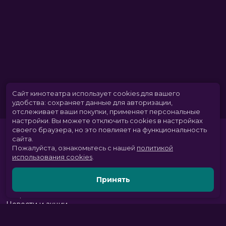
Сайт кинотеатра использует cookies для вашего
удобства: сохраняет данные для авторизации,
отслеживает ваши покупки, применяет персональные
настройки.
Вы можете отключить cookies в настройках
своего браузера, но это повлияет на функциональность
сайта.
Пожалуйста, ознакомьтесь с нашей
политикой
использования cookies
.
Принять
Расписание
Скоро в кино
Новости и акции
Парк развлечений
Служба поддержки