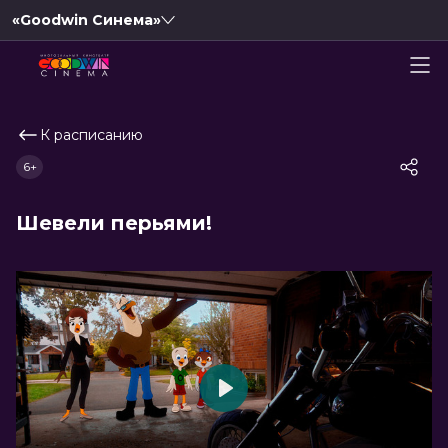
«Goodwin Синема»
К расписанию
6+
Шевели перьями!
Play