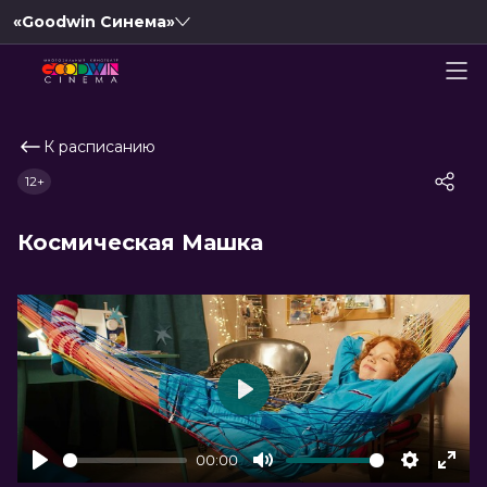
«Goodwin Синема»
К расписанию
12+
Космическая Машка
Play
00:00
Play
Mute
Settings
Ente