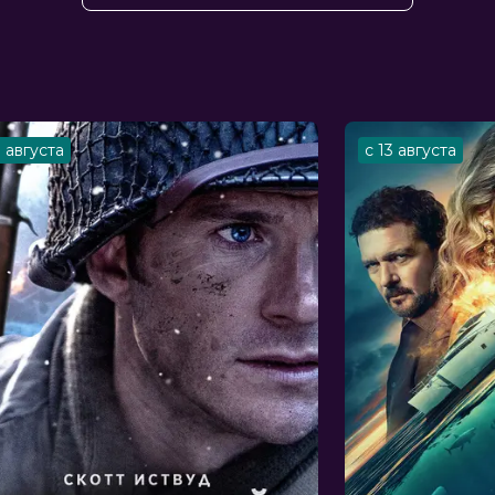
йн, Анна Раст, Милош Цветкович, Edi
itkin
сандр Гордон Смит
3 августа
с 13 августа