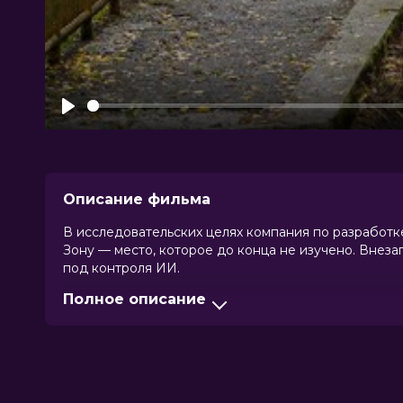
Play
Описание фильма
В исследовательских целях компания по разработк
Зону — место, которое до конца не изучено. Внез
под контроля ИИ.
Полное описание
Оценка
3.3
/ 10 (224 голоса)
Год
2025
Страна
Ирландия
Слоган
—
Режиссер
Питер Уэббер
Актеры
Джеймс Пэкстон, Лилли Круг, Карл