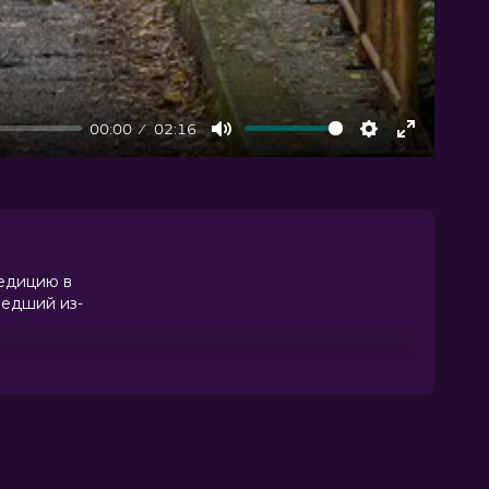
00:00
02:16
Mute
Settings
Enter
fullscree
педицию в
шедший из-