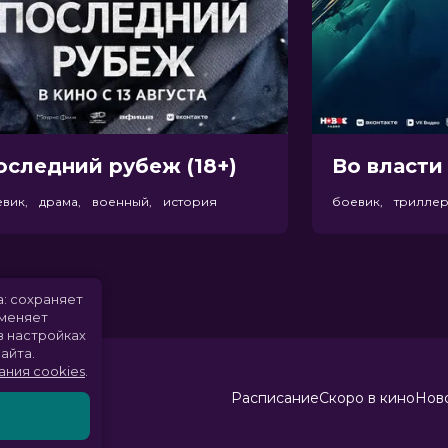
оследний рубеж (18+)
Во власти 
евик, драма, военный, история
боевик, трилле
а: сохраняет
именяет
в настройках
айта.
ания cookies
.
Расписание
Скоро в кино
Ново