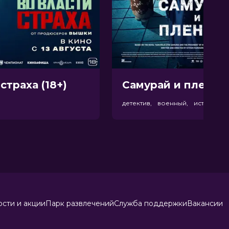
страха (18+)
Самурай и пленник
р
детектив, военный, история
сти и акции
Парк развлечений
Служба поддержки
Вакансии