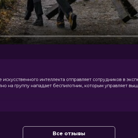
е искусственного интеллекта отправляет сотрудников в экс
апно на группу нападает беспилотник, которым управляет вы
Все отзывы
ос Бардем, Аличе Пагани, Ядран