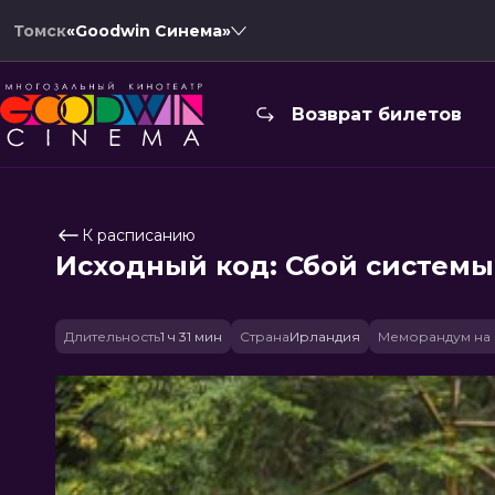
Томск
«Goodwin Синема»
Возврат билетов
К расписанию
Исходный код: Сбой системы
Длительность
1 ч 31 мин
Страна
Ирландия
Меморандум на