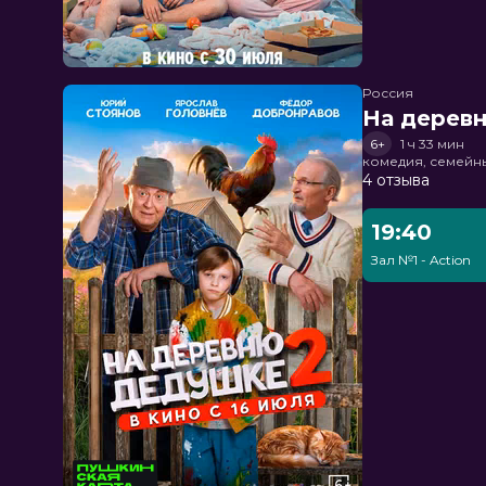
Россия
На дерев
6+
1 ч 33 мин
комедия, семейн
4 отзыва
19:40
Зал №1 - Action