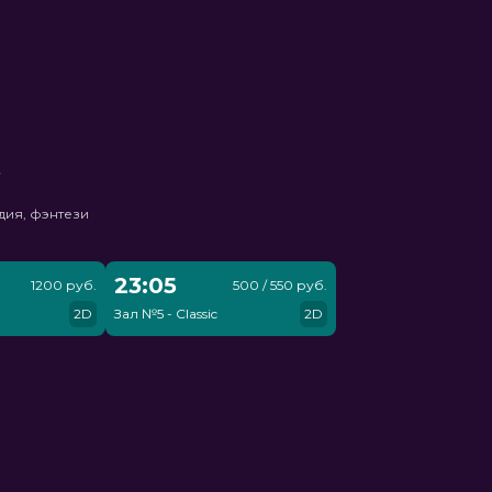
ь
дия, фэнтези
23:05
1200 руб.
500 / 550 руб.
2D
Зал №5 - Classic
2D