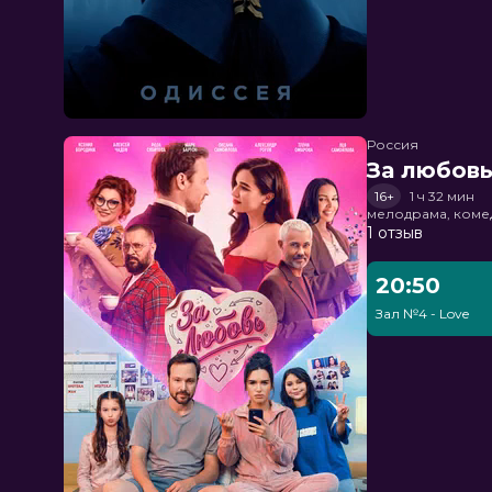
Россия
За любов
16+
1 ч 32 мин
мелодрама, коме
1 отзыв
20:50
Зал №4 - Love