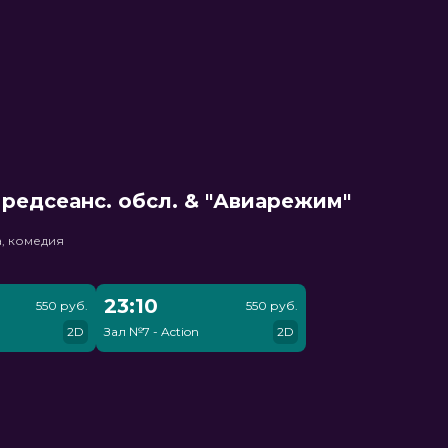
редсеанс. обсл. & "Авиарежим"
, комедия
23:10
550 руб.
550 руб.
2D
Зал №7 - Action
2D