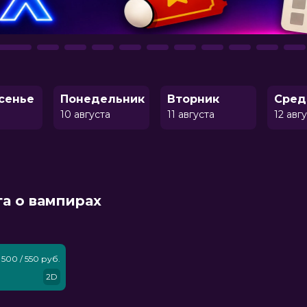
сенье
Понедельник
Вторник
Сред
10 августа
11 августа
12 авг
га о вампирах
500 / 550 руб.
2D