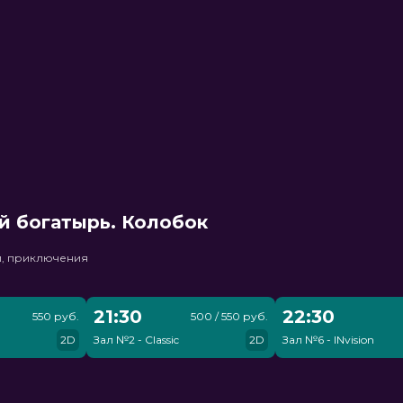
й богатырь. Колобок
и, приключения
21:30
22:30
550 руб.
500 / 550 руб.
2D
Зал №2 - Classic
2D
Зал №6 - INvision