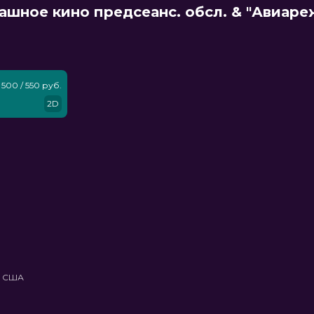
ашное кино предсеанс. обсл. & "Авиар
500 / 550 руб.
2D
, США