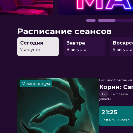
Расписание сеансов
Сегодня
Завтра
Воскре
7 августа
8 августа
9 августа
Великобритания
Меморандум
Корни: Са
18+
1 ч 23 мин
ужасы
21:25
Зал №5 - Classic