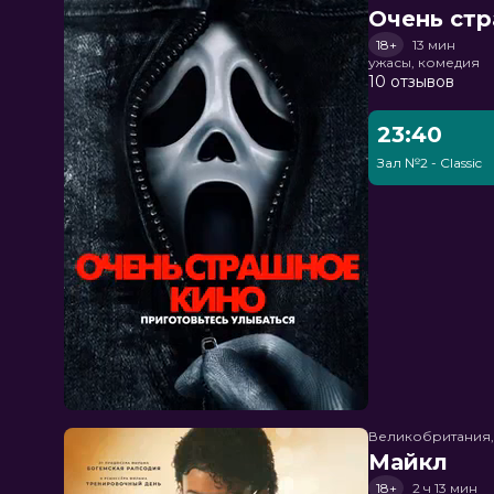
Очень стр
18+
13 мин
ужасы, комедия
10 отзывов
23:40
Зал №2 - Classic
Великобритания
Майкл
18+
2 ч 13 мин