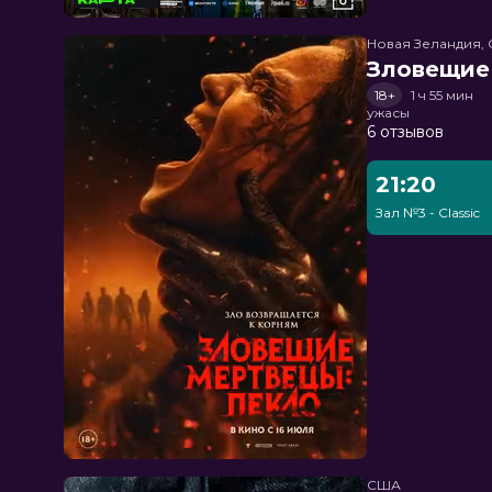
Новая Зеландия, 
Зловещие
18+
1 ч 55 мин
ужасы
6 отзывов
21:20
Зал №3 - Classic
США