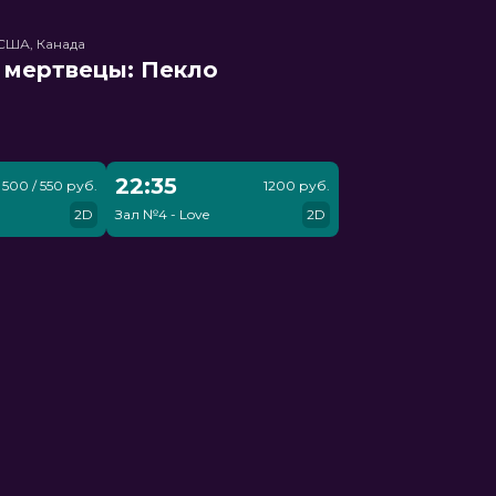
США, Канада
 мертвецы: Пекло
22:35
500 / 550 руб.
1200 руб.
2D
Зал №4 - Love
2D