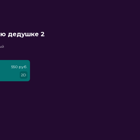
ню дедушке 2
ый
550 руб.
2D