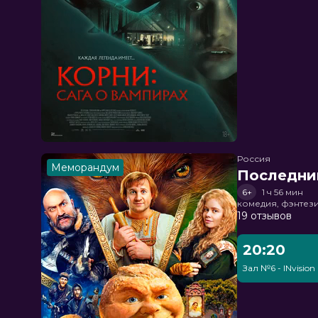
Россия
Меморандум
Последни
6+
1 ч 56 мин
комедия, фэнтез
19 отзывов
20:20
Зал №6 - INvision