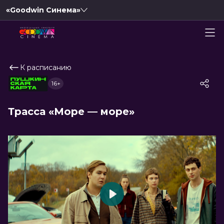
«Goodwin Синема»
К расписанию
16+
Трасса «Море — море»
Play