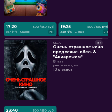
17:20
19:25
500 / 550 руб.
500 / 550 руб.
Зал №5 - Classic
Зал №5 - Classic
2D
2D
США
18+
Очень страшное кино
предсеанс. обсл. &
"Авиарежим"
13 мин
ужасы, комедия
10 отзывов
23:40
500 / 550 руб.