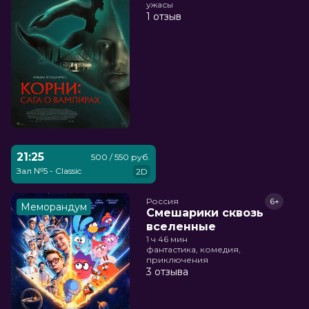
ужасы
1 отзыв
21:25
500 / 550 руб.
Зал №5 - Classic
2D
Россия
6+
Меморандум
Смешарики сквозь
вселенные
1 ч 46 мин
фантастика, комедия,
приключения
3 отзыва