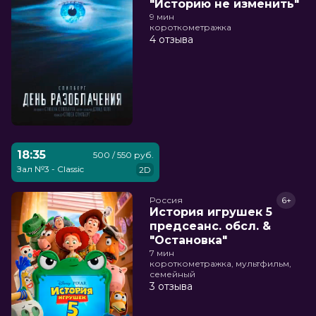
"Историю не изменить"
9 мин
короткометражка
4 отзыва
18:35
500 / 550 руб.
Зал №3 - Classic
2D
Россия
6+
История игрушек 5
предсеанс. обсл. &
"Остановка"
7 мин
короткометражка, мультфильм,
семейный
3 отзыва