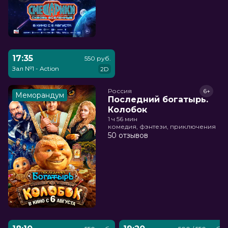
17:35
550 руб.
Зал №1 - Action
2D
Россия
6+
Меморандум
Последний богатырь.
Колобок
1 ч 56 мин
комедия, фэнтези, приключения
50 отзывов