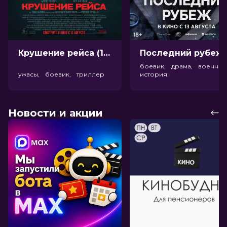
Крушение рейса (18+)
Посл
боевик, драма, военный
ужасы, боевик, триллер
история
Новости и акции