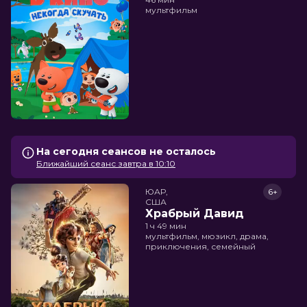
мультфильм
На сегодня сеансов не осталось
Ближайший сеанс завтра в 10:10
ЮАР,

6+
США
Храбрый Давид
1 ч 49 мин
мультфильм, мюзикл, драма,
приключения, семейный