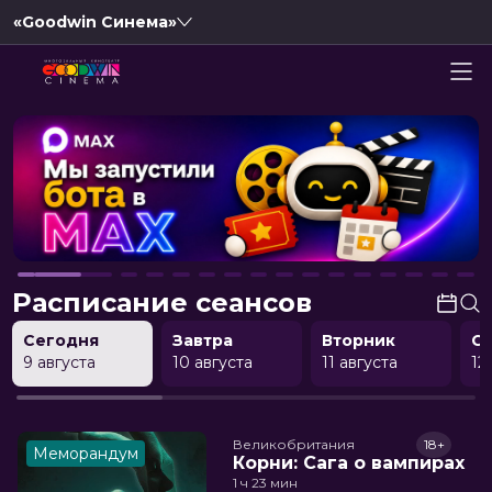
«Goodwin Синема»
Расписание сеансов
Сегодня
Завтра
Вторник
С
9 августа
10 августа
11 августа
12
Великобритания
18+
Меморандум
Корни: Сага о вампирах
1 ч 23 мин