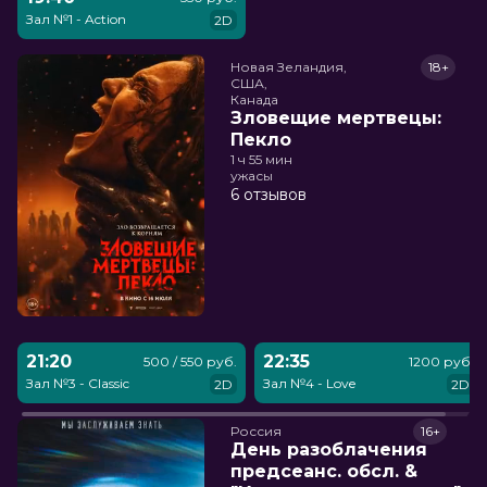
Зал №1 - Action
2D
Новая Зеландия,

18+
США,

Канада
Зловещие мертвецы:
Пекло
1 ч 55 мин
ужасы
6 отзывов
21:20
22:35
500 / 550 руб.
1200 руб.
Зал №3 - Classic
Зал №4 - Love
2D
2D
Россия
16+
День разоблачения
предсеанс. обсл. &