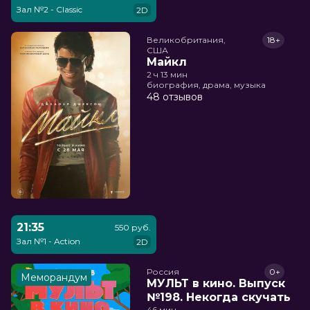
Зал №2 - Classic
2D
Великобритания,

18+
США
Майкл
2 ч 13 мин
биография, драма, музыка
48 отзывов
21:35
550 руб.
Зал №1 - Action
2D
Россия
0+
Меморандум
МУЛЬТ в кино. Выпуск
№198. Некогда скучать
46 мин