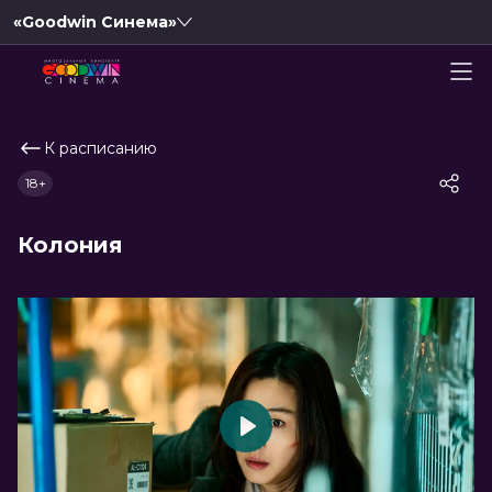
«Goodwin Синема»
К расписанию
18+
Колония
Play