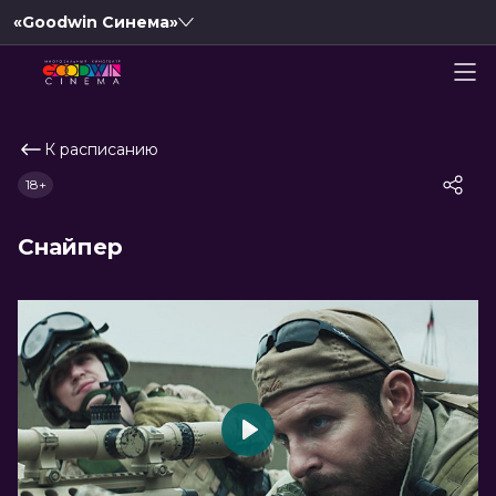
«Goodwin Синема»
К расписанию
18+
Снайпер
Play