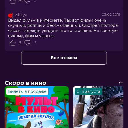
Слоган
«Под прицелом у смерти»
8
6
Режиссер
Клинт Иствуд
Актеры
Брэдли Купер, Сиенна Миллер, Кайл
vitalyy
03.02.2015
Галлнер, Коул Конис, Бен Рид, Элиз
Видел фильм в интернете. Так вот фильм очень
Робертсон, Люк Саншайн, Трой
скучный, долгий и бессмысленный. Смотрел полтора
Винсент, Брэндон Сальгадо, Кейр
часа в надежде увидеть что-то стоящее. Не советую
О’Доннелл
никому, фильм ужасен.
Продюсеры
Брэдли Купер, Клинт Иствуд, Эндрю
8
7
Лазар
Сценаристы
Джейсон Холл, Крис Кайл, Скотт
Все отзывы
МакЭвен
Жанр
биографический, боевик, военный,
драма
Бюджет
$58 800 000
Длительность
2 ч 12 мин
Скоро в кино
В прокате
с 5 марта до 18 марта
Билеты в продаже
с 13 августа