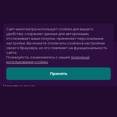
Сайт кинотеатра использует cookies для вашего
удобства: сохраняет данные для авторизации,
отслеживает ваши покупки, применяет персональные
настройки.
Вы можете отключить cookies в настройках
своего браузера, но это повлияет на функциональность
сайта.
Пожалуйста, ознакомьтесь с нашей
политикой
использования cookies
.
Принять
Расписание
Скоро в кино
Новости и акции
Парк развлечений
Служба поддержки
Вакансии
г. Томск, пр. Комсомольский 13б, ТРЦ «Изумрудный город», 3 этаж