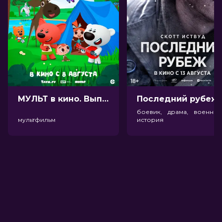
МУЛЬТ в кино. Выпуск №198. Некогда скучать (0+)
Посл
боевик, драма, военный
мультфильм
история