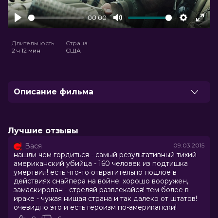
00:00
Play
Mute
Settings
Ente
full
Длительность
Страна
2 ч 12 мин
США
Описание фильма
Военнослужащий сил специальных операций ВМС
США Крис Кайл был самым "результативным"
снайпером боевых действий в Ираке, за что получил
Лучшие отзывы
прозвище «Дьявол Рамади». Официально
Вася
09.03.2015
подтверждено 160 смертельных выстрелов. Фильм
нашли чем гордиться - самый результативный тихий
снят по автобиографической книге Криса о его
американский убийца - 160 человек из подтишка
службе в армии США, о войне в Ираке, о его боевых
умертвил! есть что-то отвратительно подлое в
товарищах..
действиях снайпера на войне: хорошо вооружен,
замаскирован - стреляй развлекайся! тем более в
ираке - чужая нищая страна и так далеко от штатов!
Год
2014
очевидно это и есть героизм по-американски!
Страна
США