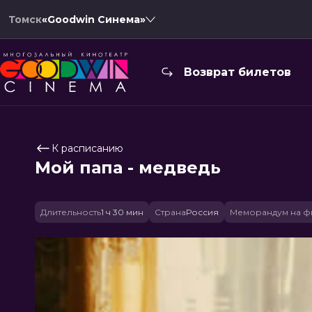
Томск
«Goodwin Синема»
Возврат билетов
К расписанию
Мой папа - медведь
Длительность
1 ч 30 мин
Страна
Россия
Меморандум на ф