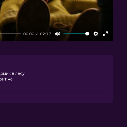
00:00
02:17
Mute
Settings
Enter
fullscree
домик в лесу
оит не