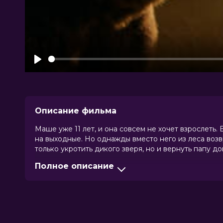
Play
Описание фильма
Маше уже 11 лет, и она совсем не хочет взрослеть.
на выходные. Но однажды вместо него из леса воз
только укротить дикого зверя, но и вернуть папу до
Полное описание
Оценка
8.1
/ 10 (206 613 голоса)
Год
2025
Страна
Россия
Слоган
—
Режиссер
Максим Максимов
Актеры
Ева Смирнова, Роман Курцын, Бори