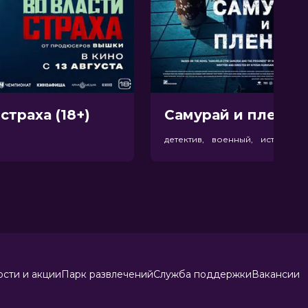
страха (18+)
Самурай и пленник
р
детектив, военный, история
сти и акции
Парк развлечений
Служба поддержки
Вакансии