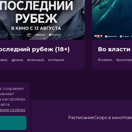
оследний рубеж (18+)
Во власти 
евик, драма, военный, история
боевик, трилле
а: сохраняет
именяет
в настройках
айта.
ания cookies
.
Расписание
Скоро в кино
Ново