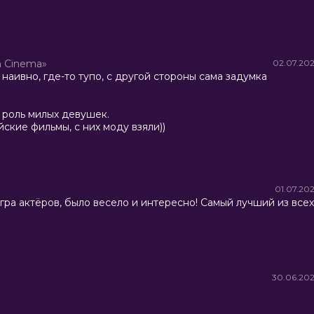
 Cinema»
02.07.20
аивно, где-то тупо, с другой стороны сама задумка
 роль милых девушек.
ские фильмы, с них моду взяли))
01.07.20
ра актёров, было весело и интересно! Самый лучший из всех
30.06.20