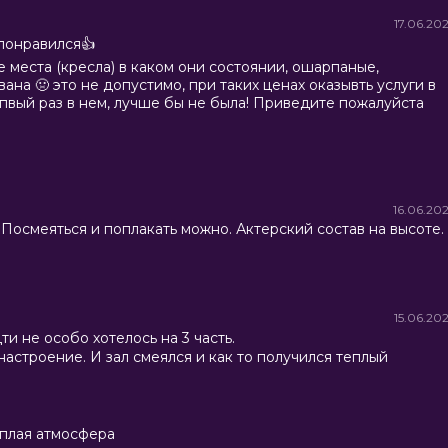
17.06.20
 понравился👍
е места (кресла) в каком они состоянии, ошарпаные,
ана 🤢 это не допустимо, при таких ценах оказывть услуги в
епвый раз в нем, лучше бы не была! Приведите пожалуйста
16.06.20
Посмеяться и поплакать можно. Актерский состав на высоте.
15.06.20
ти не особо хотелось на 3 часть.
настроение. И зал смеялся и как то получился теплый
еплая атмосфера