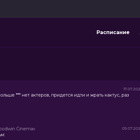
Расписание
17.07.20
ольше *** нет актеров, придется идти и жрать кактус, раз
oodwin Cinema»
05.07.20
ьм: