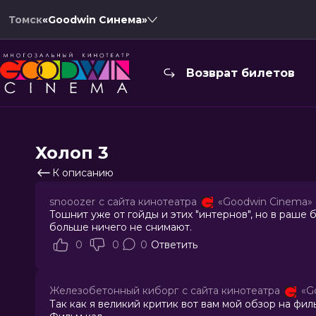
Томск
«Goodwin Синема»
Возврат билетов
Холоп 3
К описанию
snooozer
с сайта кинотеатра
«Goodwin Cinema»
Тошнит уже от гойды и этих "интернов", но в раше б
больше ничего не снимают.
0
0
0
Ответить
Железобетонный киборг
с сайта кинотеатра
«G
Так как я великий критик вот вам мой обзор на фил