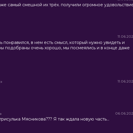
же самый смешной их трёх. получили огромное удовольстви
11.06.20
ь понравился, в нем есть смысл, который нужно увидеть и
еры подобраны очень хорошо, мы посмеялись и в конце даже
»
11.06.20
»
06.06.20
рисулька Мясникова??? Я так ждала новую часть...