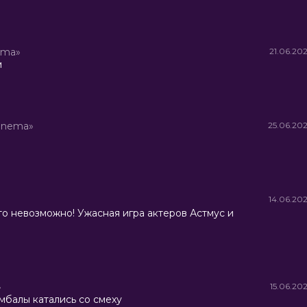
ema»
21.06.20
м
inema»
25.06.20
14.06.20
то невозможно! Ужасная игра актеров Астмус и
»
15.06.20
амбалы катались со смеху