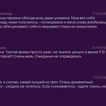
Cinema»
27.06.20
жены-героини обесценена, даже унижена. Муж вел себя
жду ними получилось - потанцевали и жена снова влюбилась
ы обесценивают себя и закрывают глаза на немыслимое.
олл»
24.06.20
. Третий фильм просто ужас ,не тратьте деньги и время !!! В
ёров!!! Очень жаль...Ожидания не оправдались.
21.06.20
, я считаю, самый лучший из трёх. Очень динамичный,
и - уходить не хотелось. Если сомневаетесь - идите смело, не