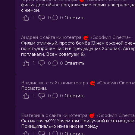
фильм достойное продолжение серии. наверное да
с женой.
1
0
0
Ответить
Андрей
с сайта кинотеатра
«Goodwin Cinema»
Фильм отличный, просто бомба 💥,нам с женой очен
понять,впрочем как и в предыдущих Холопах . Акт
поплакали. Всем советуем 👍.
1
0
0
Ответить
Владислав
с сайта кинотеатра
«Goodwin Cinema
Посмотрим.
1
0
0
Ответить
Екатерина
с сайта кинотеатра
«Goodwin Cinema
Ска ну зачем??? Зачем там Прилучный и эта недоакт
Принципиально из-за них не пойду
1
1
0
Ответить