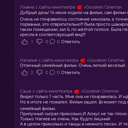
Ульяна
с сайта кинотеатра
«Goodwin Cinema»
Добрый день! 14 июня ходили на фильм, сам фильм
Очень не понравилось состояние кинозала, а точне
порваные, это отвратительно!!! была просто шакиров
таком помещении, зал 6, по жёлтой полосе. Была п
кресла в соответсвующий вид!!!
1
0
0
Ответить
Наталия
с сайта кинотеатра
«Goodwin Cinema»
Отличный семейный фильм. Очень легкий веселый . 
2
0
0
Ответить
Саша
с сайта кинотеатра
«Goodwin Cinema»
Видел только 1 часть. Мне она не понравилась. И ид
Но в итоге не пожалел. Фильм зашел. 👍 может под 
семейный фильм.
Прилучный сыграл прикольно.И Асмус не так плохо.
Только Нагиев не очень. Как будто лишний
А в целом прикольно и танцы и немного песен. И т