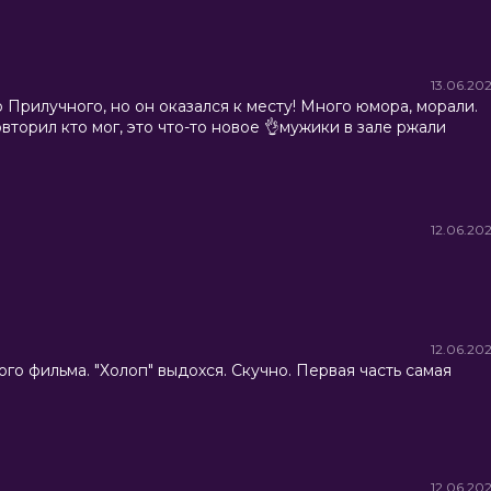
13.06.20
 Прилучного, но он оказался к месту! Много юмора, морали.
вторил кто мог, это что-то новое 👌мужики в зале ржали
12.06.20
12.06.20
о фильма. "Холоп" выдохся. Скучно. Первая часть самая
12.06.20