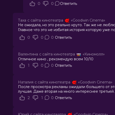
0
0
Ответить
Таха
с сайта кинотеатра
«Goodwin Cinema»
Не ожидала, но это реально круто. Так же не люблю
Главное что это не избитая история которую уже по
0
0
0
Ответить
Валентина
с сайта кинотеатра
«Киномолл»
Отличное кино , рекомендую всем 10/10
1
0
0
Ответить
Наталия
с сайта кинотеатра
«Goodwin Cinema»
После просмотра рекламы ожидали большего от этог
лучшая. Даже вторая на много интереснее третьей.
2
1
0
Ответить
Юрий
с сайта кинотеатра
«Goodwin Cinema»