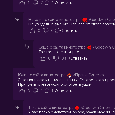
1
0
2
Ответить
Наталия
с сайта кинотеатра
«Goodwin Cin
Не увидели в фильме Нагиева от слова совсе
0
0
Ответить
Саша
с сайта кинотеатра
«Goodwin C
Так там его сын играет.
0
0
Ответить
Юлия
с сайта кинотеатра
«Прайм Синема»
Я не понимаю кто писал отзывы! Смотреть это прос
Прилучный.невозможно смотреть ущли
0
1
1
Ответить
Таха
с сайта кинотеатра
«Goodwin Cinema
У вас плохо с чувством юмора, узнав мужики 