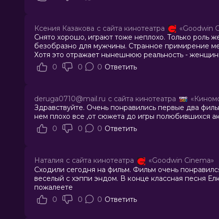
Ксения Казакова
с сайта кинотеатра
«Goodwin 
Снято хорошо, играют тоже неплохо. Только роль 
безобразно для мужчины. Странное примирение ме
Хотя это отражает нынешнюю реальность - женщин
0
0
0
Ответить
deruga0710@mail.ru
с сайта кинотеатра
«Кином
Здравствуйте. Очень понравились первые два фильма
нем плохо все ,от сюжета до игры полюбившихся акт
0
0
0
Ответить
Наталия
с сайта кинотеатра
«Goodwin Cinema»
Сходили сегодня на фильм. Фильм очень понравился
веселый с хэппи эндом. В конце классная песня Елк
пожалеете
0
0
0
Ответить