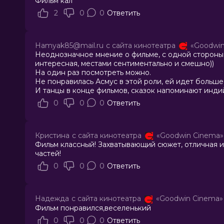
Фильм кал
2
0
0
Ответить
Hamyak85@mail.ru
с сайта кинотеатра
«Goodwin
Неоднозначное мнение о фильме, с одной стороны н
интересная, местами сентиментально и смешно))
На один раз посмотреть можно.
Не понравилась Асмус в этой роли, ей идет больше
И танцы в конце фильмов, сказок напоминают индий
0
0
0
Ответить
Кристина
с сайта кинотеатра
«Goodwin Cinema»
Фильм классный! Захватывающий сюжет, отличная иг
частей!
0
0
0
Ответить
Надежда
с сайта кинотеатра
«Goodwin Cinema»
Фильм понравился,веселенький
0
0
0
Ответить