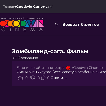
Томск
«Goodwin Синема»
Возврат билетов
Зомбилэнд-сага. Фильм
К описанию
Евгения
с сайта кинотеатра
«Goodwin Cinema»
Фильм очень крутое Всем советую особенно ани
0
0
0
Ответить