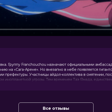
авка. Группу Franchouchou назначают официальными амбасса
нию на «Сага-Арене». Но внезапно в небе появляется гигант
ии префектуры. Участницы айдол-коллектива в смятении, по
м инопланетной угрозы. Тем временем Таэ Ямада, единстве
нец пробуждается. Заявив о выходе из Franchouchou, она бр
ую территорию.
Все отзывы