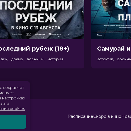
оследний рубеж (18+)
Самурай и
евик, драма, военный, история
детектив, военн
а: сохраняет
именяет
в настройках
айта.
ания cookies
.
Расписание
Скоро в кино
Ново