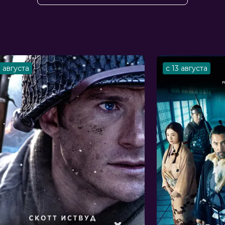
кэру Сато
 Хондо, Риса Танэда, Асами Тано,
ика Кинугава, Даисукэ Оно
стика, комедия, боевик, музыка
3 августа
с 13 августа