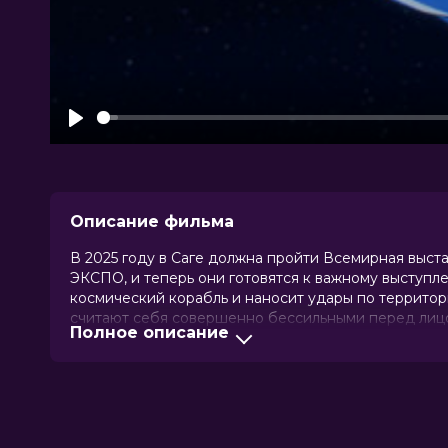
Play
Описание фильма
В 2025 году в Саге должна пройти Всемирная выст
ЭКСПО, и теперь они готовятся к важному выступле
космический корабль и наносит удары по территор
считают себя совершенно бессильными перед лицо
Полное описание
зомби, чьё самосознание до сих пор дремало, нако
захватчикам и в одиночку прорывается на вражеск
Оценка
7.7
/ 10 (92 голоса)
Год
2025
Страна
Япония