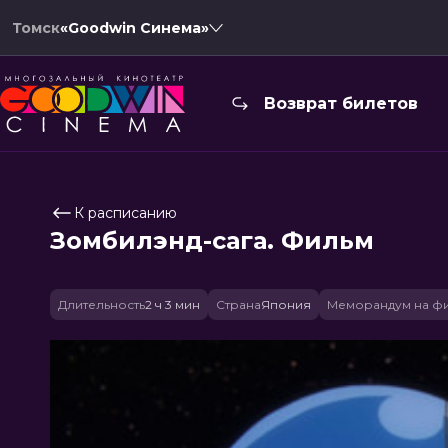
Томск
«Goodwin Синема»
Возврат билетов
К расписанию
Зомбилэнд-сага. Фильм
Длительность
2 ч 3 мин
Страна
Япония
Меморандум на ф