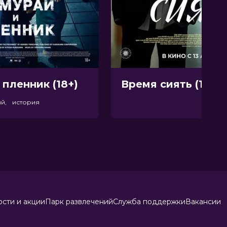
 пленник (18+)
Время сиять (12+)
ый, история
сти и акции
Парк развлечений
Служба поддержки
Вакансии