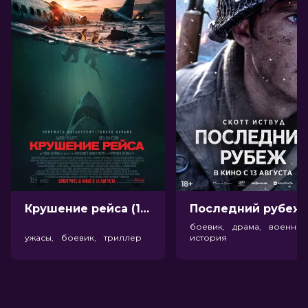
Крушение рейса (18+)
Посл
боевик, драма, военный
ужасы, боевик, триллер
история