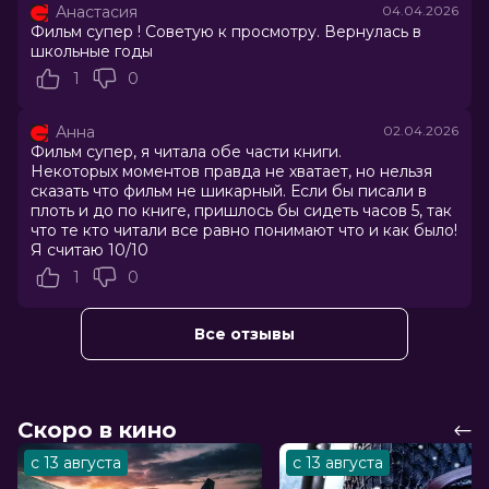
Анастасия
04.04.2026
Актеры
Вероника Журавлева, Даниэль
Фильм супер ! Советую к просмотру. Вернулась в
Вегас, Аля Майер, Максим Сапрыкин,
школьные годы
Евгения Лоза, Павел Кузьмин, Иван
1
0
Трушин, Александра Тихонова,
Маргарита Дьяченкова, Антон
Соломатин
Анна
02.04.2026
Продюсеры
Георгий Шабанов, Люся Дадальян,
Фильм супер, я читала обе части книги.
Некоторых моментов правда не хватает, но нельзя
Алёна Званцова
сказать что фильм не шикарный. Если бы писали в
Сценаристы
Мария Елисоветская, Ульяна
плоть и до по книге, пришлось бы сидеть часов 5, так
Зверева, Евгения Назипова
что те кто читали все равно понимают что и как было!
Жанр
мелодрама
Я считаю 10/10
Длительность
2 ч 20 мин
1
0
В прокате
с 26 марта до 20 мая
Меморандум
до 5 апреля
Пушкинская карта
Можно оплатить
Все отзывы
Скоро в кино
с 13 августа
с 13 августа