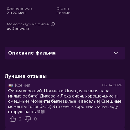
full
Длительность
Страна
2 ч 20 мин
Россия
Меморандум на фильм
до 5 апреля
Описание фильма
Старшеклассница Полина спасается от травли в
новой школе и идёт на сделку с главным хулиганом
Барсом: он должен притворяться её парнем и
Лучшие отзывы
защищать, а она делать всё, что он скажет. В ходе
Ксения
05.04.2026
этой игры у пары появляются настоящие чувства, но у
Фильм хороший, Полина и Дима душевная пара,
её семьи и одноклассников есть причины разлучить
милые ребята) Дилара и Леха очень хорошенькие и
влюблённых.
смешные) Моменты были милые и веселые) Смешные
моменты тоже были) Это очень хороший фильм, жду
вторую часть 🫶🏼
Оценка
7.5
/ 10 (524 838 голосов)
Год
2025
2
0
Страна
Россия
Режиссер
Михаил Вайнберг