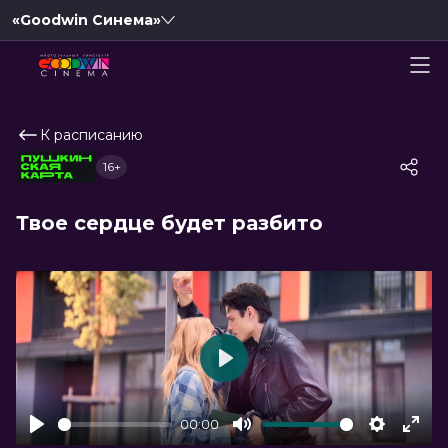
«Goodwin Синема»
К расписанию
16+
Твое сердце будет разбито
Play
00:00
Play
Mute
Settings
Ente