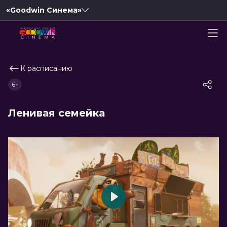
«Goodwin Синема»
К расписанию
6+
Ленивая семейка
Play