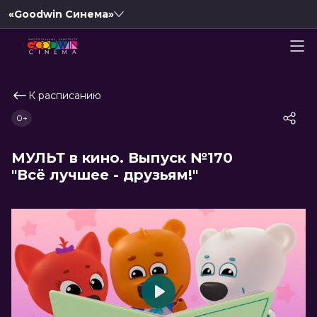
«Goodwin Синема»
К расписанию
0+
МУЛЬТ в кино. Выпуск №170
"Всё лучшее - друзьям!"
Play