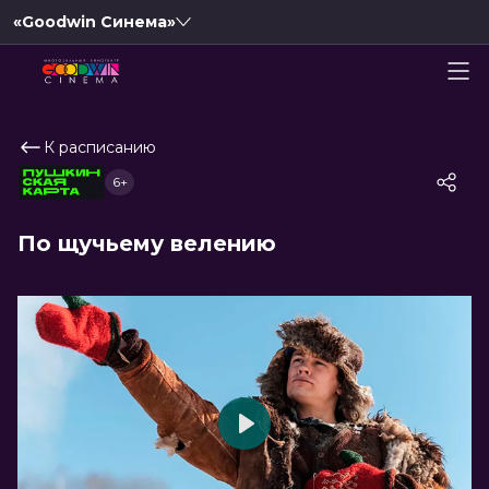
«Goodwin Синема»
К расписанию
6+
По щучьему велению
Play