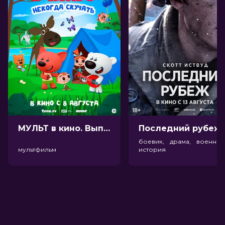
МУЛЬТ в кино. Выпуск №198. Некогда скучать (0+)
Посл
боевик, драма, военный
мультфильм
история