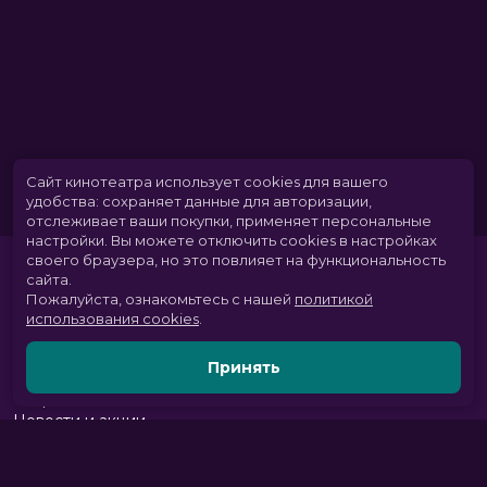
Сайт кинотеатра использует cookies для вашего
удобства: сохраняет данные для авторизации,
отслеживает ваши покупки, применяет персональные
настройки.
Вы можете отключить cookies в настройках
своего браузера, но это повлияет на функциональность
сайта.
Пожалуйста, ознакомьтесь с нашей
политикой
использования cookies
.
Принять
Расписание
Скоро в кино
Новости и акции
Парк развлечений
Служба поддержки
Вакансии