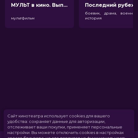
МУЛЬТ в кино. Выпуск №198. Некогда скучать (0+)
Посл
боевик, драма, военный
мультфильм
история
Сайт кинотеатра использует cookies для вашего
удобства: сохраняет данные для авторизации,
отслеживает ваши покупки, применяет персональные
настройки.
Вы можете отключить cookies в настройках