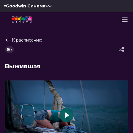
«Goodwin Синема»
К расписанию
18+
Выжившая
Play