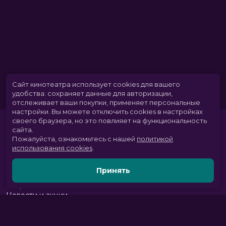
Сайт кинотеатра использует cookies для вашего
удобства: сохраняет данные для авторизации,
отслеживает ваши покупки, применяет персональные
настройки.
Вы можете отключить cookies в настройках
своего браузера, но это повлияет на функциональность
сайта.
Пожалуйста, ознакомьтесь с нашей
политикой
использования cookies
.
Принять
Расписание
Скоро в кино
Новости и акции
Парк развлечений
Служба поддержки
Вакансии