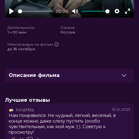
00:00
Play
Mute
Settings
Ente
full
Длительность
Страна
1 ч 30 мин
Россия
Меморандум на фильм
до 18 октября
Описание фильма
Василий Кузин — крайне успешный столичный
бизнесмен: красивая девушка, крутая машина,
большая квартира, строительная империя растет.
Лучшие отзывы
Только одно омрачает его жизнь — приезжие
IrinaMila
15.10.2023
рабочие, которых Василий ни в грош не ставит и
Нам понравился. Не нудный, лёгкий, весёлый, в
постоянно «кидает» на деньги. Однажды Вася
конце можно даже слезу пустить (особо
попадает в аварию, а, когда приходит в себя, к
чувствительным, как мой муж :) ). Советую к
своему ужасу обнаруживает, что каким-то
просмотру!
невероятным образом превратился в маленького