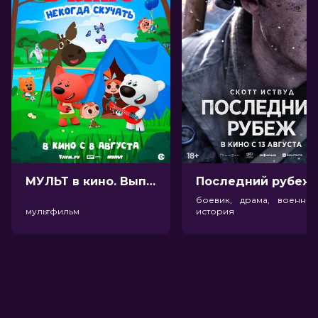
МУЛЬТ в кино. Выпуск №198. Некогда скучать (0+)
Посл
боевик, драма, военный
мультфильм
история