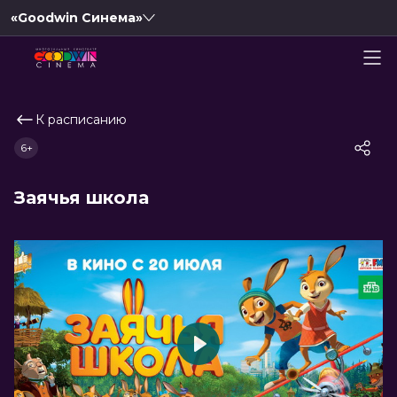
«Goodwin Синема»
К расписанию
6+
Заячья школа
Play