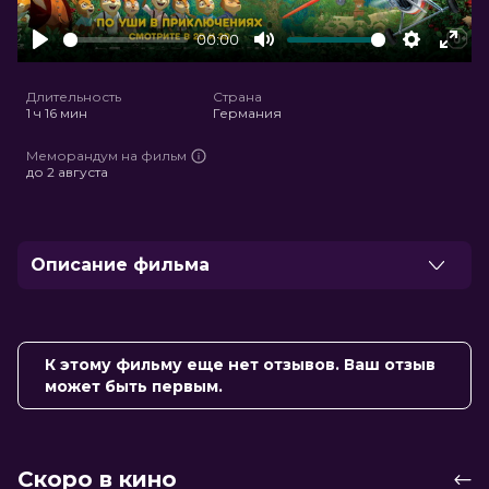
00:00
Play
Mute
Settings
Ente
full
Длительность
Страна
1 ч 16 мин
Германия
Меморандум на фильм
до 2 августа
Описание фильма
Макс, любитель городской суеты и молодежных
развлечений, попадает туда, где ему совсем не
место — в старомодную заячью школу. Но чем
К этому фильму еще нет отзывов. Ваш отзыв
дольше он здесь находится, тем больше узнает о
может быть первым.
чудесном светлом празднике, ценности дружбы и
собственном предназначении.
Оценка
7.1
/ 10 (21 480 голосов)
Скоро в кино
5.7
/ 10 (622 голоса)