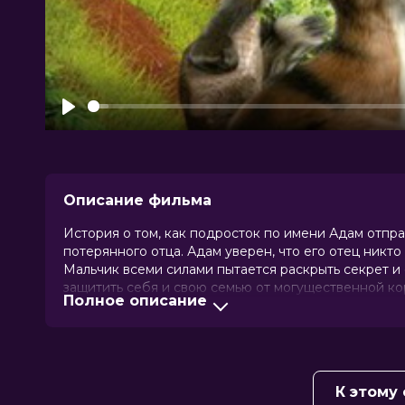
Play
Описание фильма
История о том, как подросток по имени Адам отпр
потерянного отца. Адам уверен, что его отец никт
Мальчик всеми силами пытается раскрыть секрет и о
защитить себя и свою семью от могущественной кор
Полное описание
поскорее начать свои жуткие эксперименты с его 
После долгожданной встречи отца и сына, последн
передались от отца. А через некоторое время посл
время шли за ним по пятам. Жизнь отца и сына тепер
К этому
Оценка
7.3
/ 10 (154 121 голос)
6.1
/ 10 