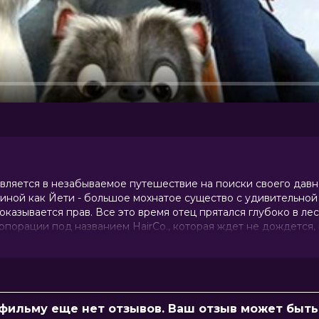
авляется в незабываемое путешествие на поиски своего дав
о иной как Йети - большое мохнатое существо с удивительной
казывается прав. Все это время отец прятался глубоко в лес
порации под названием HairCo., которая ждет не дождется, 
ДНК.
ий осознает, что тоже обладает суперспособностями, котор
е прозрения мальчик догадывается, что люди из корпорации 
ь под угрозой...
 фильму еще нет отзывов. Ваш отзыв может быть
(9 000 голосов)