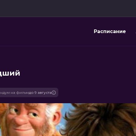
Расписание
адший
ндум на фильм
до 9 августа