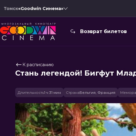
Томск
«Goodwin Синема»
Возврат билетов
К расписанию
Стань легендой! Бигфут Мл
Длительность
1 ч 31 мин
Страна
Бельгия, Франция
Мемора