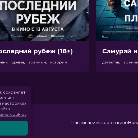
оследний рубеж (18+)
Самурай и
евик, драма, военный, история
детектив, военн
а: сохраняет
именяет
в настройках
айта.
ания cookies
.
Расписание
Скоро в кино
Ново