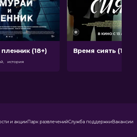
 пленник (18+)
Время сиять (12+)
ый, история
сти и акции
Парк развлечений
Служба поддержки
Вакансии