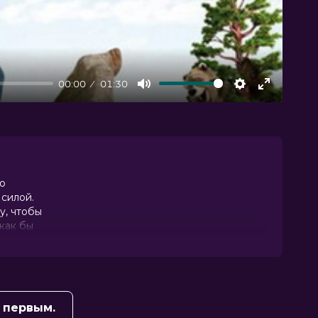
00:00
01:30
Mute
Settings
Enter
fullscree
но
 силой.
у, чтобы
как бы
ые ему
все это
 первым.