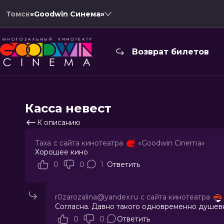
Томск
«Goodwin Синема»
Возврат билетов
Касса невест
К описанию
Таха
с сайта кинотеатра
«Goodwin Cinema»
Хорошее кино
0
0
1
Ответить
r0zarozalina@yandex.ru
с сайта кинотеатра
Согласна. Давно такого одновременно душев
0
0
Ответить