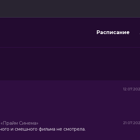
Расписание
12.07.20
«Прайм Синема»
21.07.20
ного и смешного фильма не смотрела.