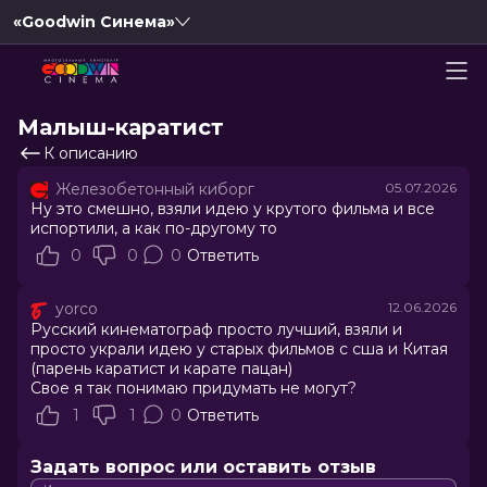
«Goodwin Синема»
Малыш-каратист
К описанию
Железобетонный киборг
05.07.2026
Ну это смешно, взяли идею у крутого фильма и все
испортили, а как по-другому то
0
0
0
Ответить
yorco
12.06.2026
Русский кинематограф просто лучший, взяли и
просто украли идею у старых фильмов с сша и Китая
(парень каратист и карате пацан)
Свое я так понимаю придумать не могут?
1
1
0
Ответить
Задать вопрос или оставить отзыв