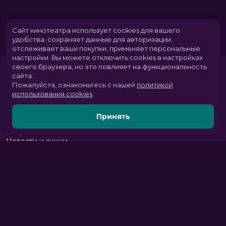
Сайт кинотеатра использует cookies для вашего
удобства: сохраняет данные для авторизации,
отслеживает ваши покупки, применяет персональные
настройки.
Вы можете отключить cookies в настройках
своего браузера, но это повлияет на функциональность
сайта.
Пожалуйста, ознакомьтесь с нашей
политикой
использования cookies
.
Принять
Расписание
Скоро в кино
Новости и акции
Парк развлечений
Служба поддержки
Вакансии
г. Томск, пр. Комсомольский 13б, ТРЦ «Изумрудный город», 3 этаж
тел.:
+7 (3822) 281-555