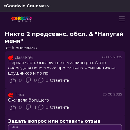
«Goodwin Синема»
Никто 2 предсеанс. обсл. & "Напугай
меня"
К описанию
classik46
08.09.2025
Первая часть была лучше в миллион раз. А это
очередная повесточка про сильных женщин,тихонь
црушников и пр пр.
0
0
0
Ответить
Таха
23.08.2025
Ожидала большего
0
1
0
Ответить
Задать вопрос или оставить отзыв
Имя