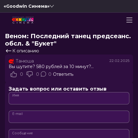
«Goodwin Синема»
Веном: Последний танец предсеанс.
обсл. & "Букет"
К описанию
Танюша
22.02.2025
Вы шутите? 580 рублей за 10 минут?...
0
0
0
Ответить
Задать вопрос или оставить отзыв
Имя
E-mail
Сообщение