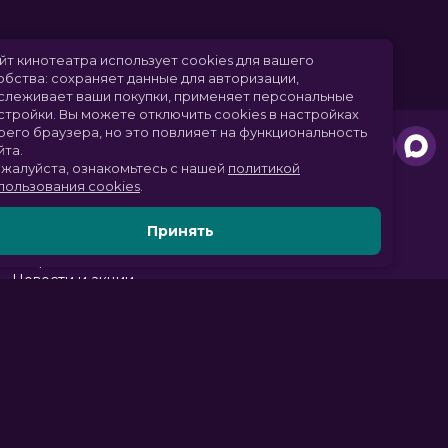
Сайт кинотеатра использует cookies для вашего
удобства: сохраняет данные для авторизации,
отслеживает ваши покупки, применяет персональные
настройки.
Вы можете отключить cookies в настройках
своего браузера, но это повлияет на функциональность
сайта.
Пожалуйста, ознакомьтесь с нашей
политикой
использования cookies
.
Принять
Расписание
Скоро в кино
Новости и акции
Парк развлечений
Служба поддержки
Вакансии
г. Томск, пр. Комсомольский 13б, ТРЦ «Изумрудный город», 3 этаж
тел.:
+7 (3822) 281-555