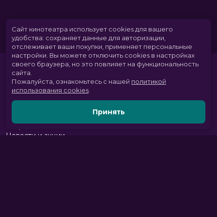
Сайт кинотеатра использует cookies для вашего
удобства: сохраняет данные для авторизации,
отслеживает ваши покупки, применяет персональные
настройки.
Вы можете отключить cookies в настройках
своего браузера, но это повлияет на функциональность
сайта.
Пожалуйста, ознакомьтесь с нашей
политикой
использования cookies
.
Принять
Расписание
Скоро в кино
Новости и акции
Парк развлечений
Служба поддержки
Вакансии
г. Томск, пр. Комсомольский 13б, ТРЦ «Изумрудный город», 3 этаж
тел.:
+7 (3822) 281-555