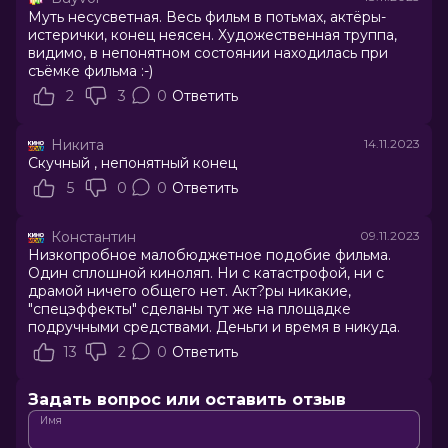
Муть несусветная. Весь фильм в потьмах, актёры-
истерички, конец неясен. Художественная труппа,
видимо, в непонятном состоянии находилась при
съёмке фильма :-)
2
3
0
Ответить
Никита
14.11.2023
Скучный , непонятный конец
5
0
0
Ответить
Константин
09.11.2023
Низкопробное малобюджетное подобие фильма.
Один сплошной киноляп. Ни с катастрофой, ни с
драмой ничего общего нет. Акт?ры никакие,
"спецэффекты" сделаны тут же на площадке
подручными средствами. Деньги и время в никуда.
13
2
0
Ответить
Задать вопрос или оставить отзыв
Имя