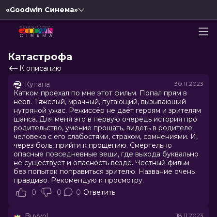
«Goodwin Синема»
Катастрофа
К описанию
Купана
30.11.2023
Катком проехал по мне этот фильм. Попал прям в
нерв. Тяжёлый, мрачный, пугающий, вызывающий
нутряной ужас. Режиссёр не даёт героям и зрителям
шанса. Для меня это в первую очередь история про
родительство, умение прощать, видеть в родителе
человека с его слабостями, страхом, сомнениями. И,
через боль, прийти к прощению. Смертельно
опасные повседневные вещи, где выхода буквально
не существует и опасность везде. Честный фильм
без попыток поправиться зрителю. Название очень
правдиво. Рекомендую к просмотру.
0
0
0
Ответить
Buyvol
18.11.2023