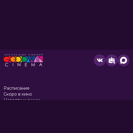
Расписание
Скоро в кино
Новости и акции
Парк развлечений
Служба поддержки
Вакансии
г. Томск, пр. Комсомольский 13б, ТРЦ «Изумрудный город», 3 этаж