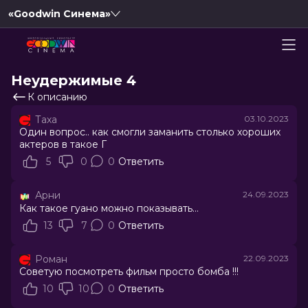
«Goodwin Синема»
Неудержимые 4
К описанию
Таха
03.10.2023
Один вопрос.. как смогли заманить столько хороших
актеров в такое Г
5
0
0
Ответить
Арни
24.09.2023
Как такое гуано можно показывать...
13
7
0
Ответить
Роман
22.09.2023
Советую посмотреть фильм просто бомба !!!
10
10
0
Ответить