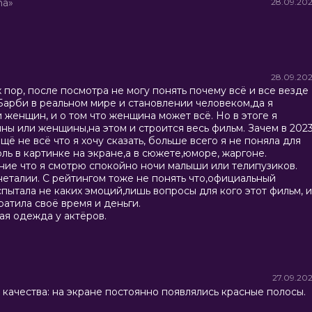
ma»
28.09.20
28.09.20
пор, после посмотра не могу понять почему всё и все везде
Барби в реальном мире и становлении человеком,да я
 женщин, и о том что женщина может всё. Но в этоге я
ны или женщины,на этом и строится весь фильм. Зачем в 202
щё не всё что я хочу сказать, больше всего я не поняла для
ь в картинке на экране,а в сюжете,юморе, жаргоне.
ение что я смотрю спокойно ночи малыши или телипузиков.
инеталии. С рейтингом тоже не понять что,официальный
испытала не каких эмоций,лишь вопросы для кого этот фильм, и
ратила своё время и деньги.
ая одежда у актёров.
27.09.20
качества: на экране постоянно появлялись красные полосы.