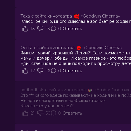
Таха
с сайта кинотеатра
«Goodwin Cinema»
Классное кино, много смысла.не зря бьет рекорды 
13
13
0
Ответить
Ольга
с сайта кинотеатра
«Goodwin Cinema»
Фильм - яркий, красивый. Легкий! Если посмотрет
мамы и дочери, обиды. И самое главное - это любов
Единственное не очень подходит к просмотру дете
17
16
0
Ответить
Iiodbodhuk
с сайта кинотеатра
«Ambar Cinema»
Это *** какого здесь показывают- не ходил и не пой
Не зря их запретили в арабских странах.
Какого это у нас делает?
21
50
0
Ответить