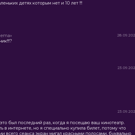
аленьких детях которым нет и 10 лет !!!
nema»
28.09.20
ик!!!?
23.09.20
23.09.20
 и это был последний раз, когда я посещаю ваш кинотеатр.
 в интернете, но я специально купила билет, потому что
ии всего сеанса экран мигал красными полосами, буквально