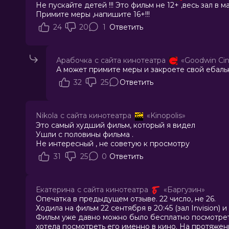
Не пускайте детей !!! Это фильм не 12+ ,весь зал в м
Примите меры ,напишите 16+!!!
24
20
1
Ответить
Арабочка
с сайта кинотеатра
«Goodwin Ci
А может примите меры и закроете свой ебальн
32
25
Ответить
Nikola
с сайта кинотеатра
«Kinopolis»
Это самый худший фильм, который я видел
Ушли с половины фильма .
Не интересный , не советую к просмотру
31
25
0
Ответить
Екатерина
с сайта кинотеатра
«Баргузин»
Опечатка в предыдущем отзыве. 22 число, не 26.
Ходила на фильм 22 сентября в 20:45 (зал Invision)
Фильм уже давно можно было бесплатно посмотреть
хотела посмотреть его именно в кино. На протяжен