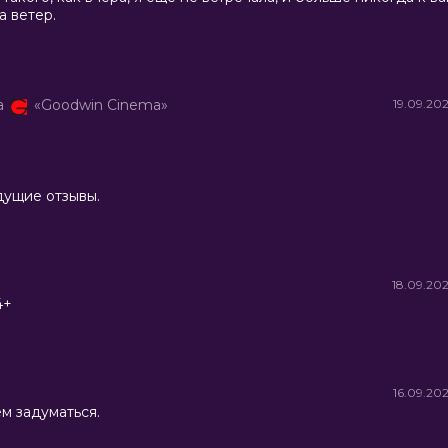
а ветер.
а
«Goodwin Cinema»
19.09.20
дущие отзывы.
18.09.20
4+
16.09.20
м задуматься.