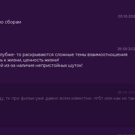
03.10.20
по сборам
29.09.20
ь глубже- то раскрываются сложные темы взаимоотношения
ь к жизни, ценность жизни!
й из-за наличия непристойных шуток!
28.09.20
ду, тк про фильм уже давно всем известно- лгбт или как их там