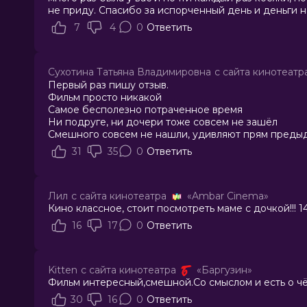
не приду. Спасибо за испорченный день и деньги н
7
4
0
Ответить
Сухотина Татьяна Владимировна
с сайта кинотеатр
Первый раз пишу отзыв.
Фильм просто никакой
Самое бесполезно потраченное время
Ни подруге, ни дочери тоже совсем не зашёл
Смешного совсем не нашли, удивляют прям преды
31
35
0
Ответить
Лил
с сайта кинотеатра
«Ambar Cinema»
Кино классное, стоит посмотреть маме с дочкой!!! 1
16
17
0
Ответить
Kitten
с сайта кинотеатра
«Баргузин»
Фильм интересный,смешной.Со смыслом и есть о чё
30
16
0
Ответить