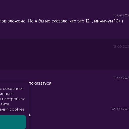
15.09.20
 вложено. Но я бы не сказала, что это 12+, минимум 16+ )
13.09.20
11.09.20
ое как может показаться
а: сохраняет
именяет
в настройках
айта.
09.09.20
ания cookies
.
ьм понравился.