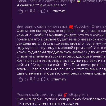
Райан Гослинг
с сайта кинотеатра
«Ambar Cine
Я снялся в *** фильме все топ
13
19
0
Ответить
Виктория
с сайта кинотеатра
«Goodwin Cinema»
Фильм полная ерунда,не оправдал ожидания,до сих 
кричит о Барби!? Ожидала увидеть что-то о жизни 
понимала что в фильме будет тема о независимости
увидела детский сад где выясняют,кто круче мужчи
году мусолят эту тему в мировой премьере? И это е
какой аудитории предназначен фильм? Дело не стол
Отвратительная актёрская игра,создалось впечатл
Хотя при всем этом, отвратные шутки про секс и г
рейтинг 16+,здесь на сайте 12+ . При посмотре не 
зачем? Желею о том что пошла на этот фильм и пот
Единственные плюсы это саунтреки и очень красив
39
21
0
Ответить
Ромыч
с сайта кинотеатра
«Баргузин»
Фильм "Барби" - тупой и совершенно безобразного 
Ни в коем случае на него не ходите.