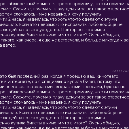
Про заблюренный момент я просто промолчу, но эти помехи н
ение. Скажите, почему я плачу деньги за вот такое отвратно
ас там сломалось - мне неважно, я хочу получить
ти 2 часа, я надеялась, что хоть что-то сделают с этими
роизошло. Если это невозможно исправить, либо вообще не
с людей за вот это уродство. Повторюсь, что имея
нно купила билеты в кино, и что в итоге? Очень обидно,
 такого, как вчера, я еще не встречала, и больше никогда к в
а ветер.
23.09.20
 и это был последний раз, когда я посещаю ваш кинотеатр.
 в интернете, но я специально купила билет, потому что
ии всего сеанса экран мигал красными полосами, буквально
Про заблюренный момент я просто промолчу, но эти помехи н
ение. Скажите, почему я плачу деньги за вот такое отвратно
ас там сломалось - мне неважно, я хочу получить
ти 2 часа, я надеялась, что хоть что-то сделают с этими
роизошло. Если это невозможно исправить, либо вообще не
с людей за вот это уродство. Повторюсь, что имея
нно купила билеты в кино, и что в итоге? Очень обидно,
 такого, как вчера, я еще не встречала, и больше никогда к в