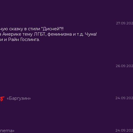
27.09.20
ю сказку в стили "Дисней"!!!
 Америке тему ЛГБТ, феминизма и т.д. Чума!
и и Райн Гослинга.
26.09.20
«Баргузин»
24.09.20
inema»
24.09.20