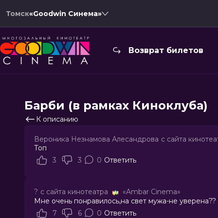
Томск
«Goodwin Синема»
Возврат билетов
Барби (в рамках Киноклуба)
К описанию
Вероника Незнамова Алесандрова
с сайта кинотеа
Топ
3
3
0
Ответить
?
с сайта кинотеатра
«Ambar Cinema»
Мне очень понравилось,на свет мужа-не уверена??
7
6
0
Ответить