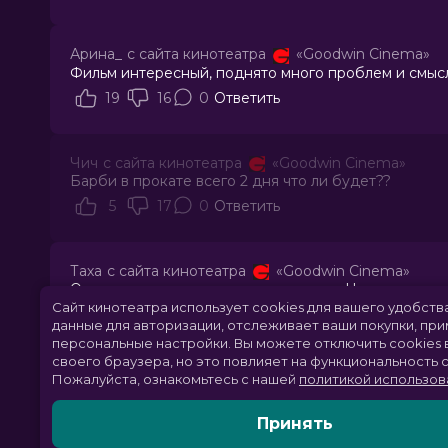
Арина_
с сайта кинотеатра
«Goodwin Cinema»
Фильм интересный, поднято много проблем и смыслов
19
16
0
Ответить
Чич
с сайта кинотеатра
«Goodwin Cinema»
Барби в прокате всего 2 дня что ли будет??
5
17
0
Ответить
Таха
с сайта кинотеатра
«Goodwin Cinema»
Очень хорошее кино, много смыслов. Не такое пуст
Сайт кинотеатра использует cookies для вашего удобств
24
22
0
Ответить
данные для авторизации, отслеживает ваши покупки, пр
персональные настройки.
Вы можете отключить cookies 
своего браузера, но это повлияет на функциональность с
Kinoman
с сайта кинотеатра
«Баргузин»
Пожалуйста, ознакомьтесь с нашей
политикой использов
Феминитивы, конечно, режут слух. В остальном фил
30
30
0
Ответить
Принять