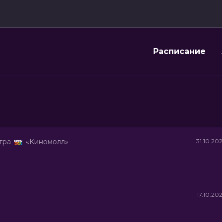
Расписание
тра
«Киномолл»
31.10.20
17.10.20