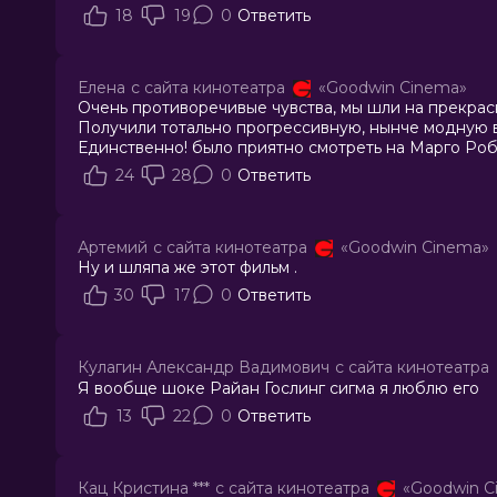
18
19
0
Ответить
Елена
с сайта кинотеатра
«Goodwin Cinema»
Очень противоречивые чувства, мы шли на прекрасну
Получили тотально прогрессивную, нынче модную в
Единственно! было приятно смотреть на Марго Роб
24
28
0
Ответить
Артемий
с сайта кинотеатра
«Goodwin Cinema»
Ну и шляпа же этот фильм .
30
17
0
Ответить
Кулагин Александр Вадимович
с сайта кинотеатра
Я вообще шоке Райан Гослинг сигма я люблю его
13
22
0
Ответить
Кац Кристина ***
с сайта кинотеатра
«Goodwin C