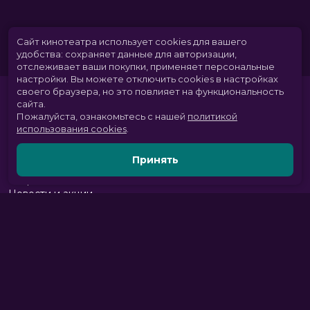
Сайт кинотеатра использует cookies для вашего
удобства: сохраняет данные для авторизации,
отслеживает ваши покупки, применяет персональные
настройки.
Вы можете отключить cookies в настройках
своего браузера, но это повлияет на функциональность
сайта.
Пожалуйста, ознакомьтесь с нашей
политикой
использования cookies
.
Принять
Расписание
Скоро в кино
Новости и акции
Парк развлечений
Служба поддержки
Вакансии
г. Томск, пр. Комсомольский 13б, ТРЦ «Изумрудный город», 3 этаж
тел.:
+7 (3822) 281-555