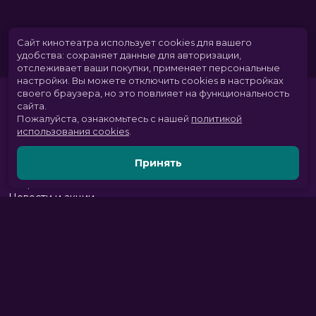
Сайт кинотеатра использует cookies для вашего
удобства: сохраняет данные для авторизации,
отслеживает ваши покупки, применяет персональные
настройки.
Вы можете отключить cookies в настройках
своего браузера, но это повлияет на функциональность
сайта.
Пожалуйста, ознакомьтесь с нашей
политикой
использования cookies
.
Принять
Расписание
Скоро в кино
Новости и акции
Парк развлечений
Служба поддержки
Вакансии
г. Томск, пр. Комсомольский 13б, ТРЦ «Изумрудный город», 3 этаж
тел.:
+7 (3822) 281-555