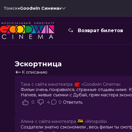
Томск
«Goodwin Синема»
Возврат билетов
Эскортница
К описанию
Таха
с сайта кинотеатра
«Goodwin Cinema»
Фильм очень понравился, странные отщывы ниже. Кт
Нагиев, живые съемки с Дубай, прям мастера экон
0
4
0
Ответить
Алина
с сайта кинотеатра
«Kinopolis»
Создатели знатно сэкономили , весь фильм ты смо