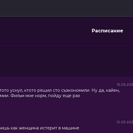
Расписание
15.03.20
ото уснул, ктото решил сто съэкономили. Ну да, кайен,
омии. Фильм мне норм, пойду еще раз
12.03.20
тришь как женщина истерит в машине