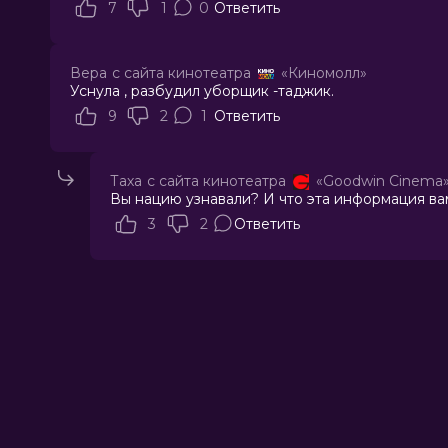
7
1
0
Ответить
Вера
с сайта кинотеатра
«Киномолл»
Уснула , разбудил уборщик -таджик.
9
2
1
Ответить
Таха
с сайта кинотеатра
«Goodwin Cinema
Вы нацию узнавали? И что эта информация вам
3
2
Ответить