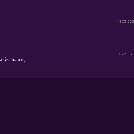
11.03.20
»
14.03.20
 была...кпц