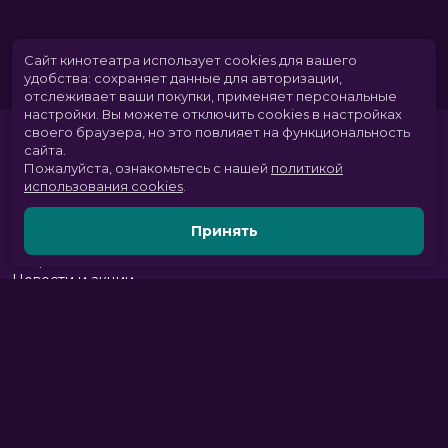
Сайт кинотеатра использует cookies для вашего
удобства: сохраняет данные для авторизации,
отслеживает ваши покупки, применяет персональные
настройки.
Вы можете отключить cookies в настройках
своего браузера, но это повлияет на функциональность
сайта.
Пожалуйста, ознакомьтесь с нашей
политикой
использования cookies
.
Принять
Расписание
Скоро в кино
Новости и акции
Парк развлечений
Служба поддержки
Вакансии
г. Томск, пр. Комсомольский 13б, ТРЦ «Изумрудный город», 3 этаж
тел.:
+7 (3822) 281-555