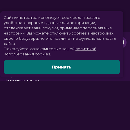
Сайт кинотеатра использует cookies для вашего
удобства: сохраняет данные для авторизации,
отслеживает ваши покупки, применяет персональные
настройки.
Вы можете отключить cookies в настройках
своего браузера, но это повлияет на функциональность
сайта.
Пожалуйста, ознакомьтесь с нашей
политикой
использования cookies
.
Принять
Расписание
Скоро в кино
Новости и акции
Парк развлечений
Служба поддержки
Вакансии
г. Томск, пр. Комсомольский 13б, ТРЦ «Изумрудный город», 3 этаж
тел.:
+7 (3822) 281-555