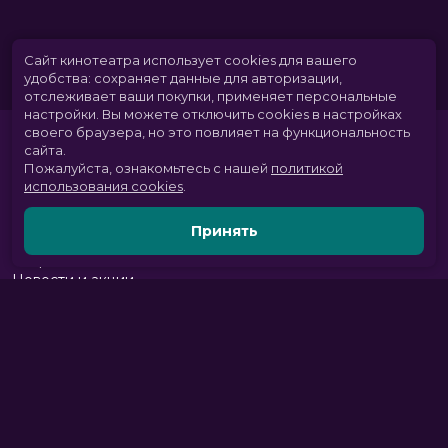
Сайт кинотеатра использует cookies для вашего
удобства: сохраняет данные для авторизации,
отслеживает ваши покупки, применяет персональные
настройки.
Вы можете отключить cookies в настройках
своего браузера, но это повлияет на функциональность
сайта.
Пожалуйста, ознакомьтесь с нашей
политикой
использования cookies
.
Принять
Расписание
Скоро в кино
Новости и акции
Парк развлечений
Служба поддержки
Вакансии
г. Томск, пр. Комсомольский 13б, ТРЦ «Изумрудный город», 3 этаж
тел.:
+7 (3822) 281-555