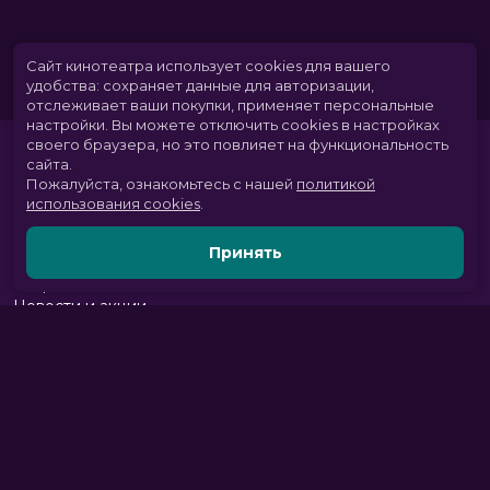
Сайт кинотеатра использует cookies для вашего
удобства: сохраняет данные для авторизации,
отслеживает ваши покупки, применяет персональные
настройки.
Вы можете отключить cookies в настройках
своего браузера, но это повлияет на функциональность
сайта.
Пожалуйста, ознакомьтесь с нашей
политикой
использования cookies
.
Принять
Расписание
Скоро в кино
Новости и акции
Парк развлечений
Служба поддержки
Вакансии
г. Томск, пр. Комсомольский 13б, ТРЦ «Изумрудный город», 3 этаж
тел.:
+7 (3822) 281-555