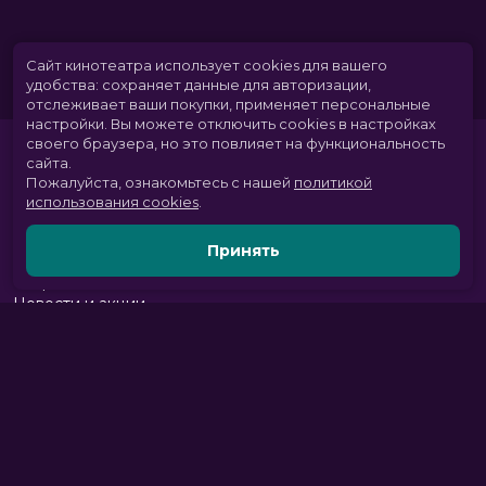
Сайт кинотеатра использует cookies для вашего
удобства: сохраняет данные для авторизации,
отслеживает ваши покупки, применяет персональные
настройки.
Вы можете отключить cookies в настройках
своего браузера, но это повлияет на функциональность
сайта.
Пожалуйста, ознакомьтесь с нашей
политикой
использования cookies
.
Принять
Расписание
Скоро в кино
Новости и акции
Парк развлечений
Служба поддержки
Вакансии
г. Томск, пр. Комсомольский 13б, ТРЦ «Изумрудный город», 3 этаж
тел.:
+7 (3822) 281-555