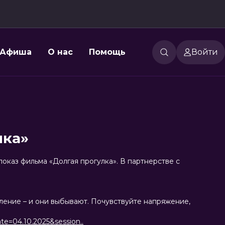
Афиша
О нас
Помощь
Войти
лка»
каз фильма «Долгая прогулка». В партнерстве с
ление – и они выбывают. Почувствуйте напряжение,
te=04.10.2025&session..