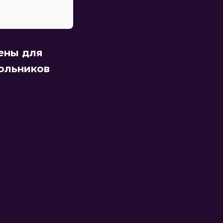
ены для
ольников