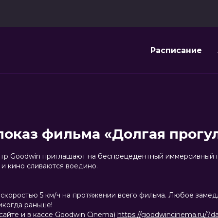
Расписание
показ фильма «Долгая прогу
еатр Goodwin приглашают на беспрецедентный иммерсивный по
 и кино сливаются воедино.
 скоростью 5 км/ч на протяжении всего фильма. Любое замед
икогда раньше!
 сайте и в кассе Goodwin Cinema)
https://goodwincinema.ru/?da