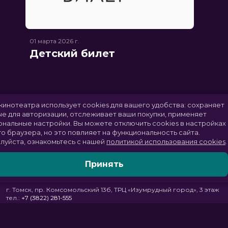
01 марта 2026
г.
Детский билет
Сайт кинотеатра использует cookies для вашего удобств
данные для авторизации, отслеживает ваши покупки, пр
персональные настройки.
Вы можете отключить cookies 
своего браузера, но это повлияет на функциональность с
Пожалуйста, ознакомьтесь с нашей
политикой использов
Принять
г. Томск, пр. Комсомольский 13б, ТРЦ «Изумрудный город», 3 этаж
тел.:
+7 (3822) 281-555