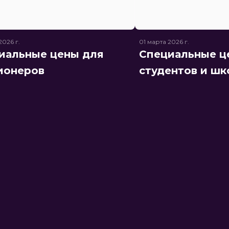
 2026
г.
01 марта 2026
г.
иальные цены для
Специальные ц
ионеров
студентов и шк