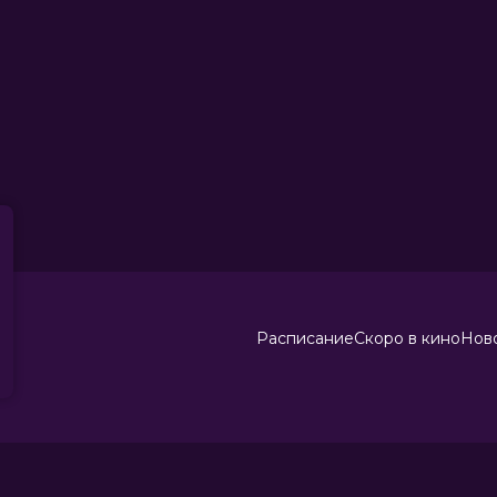
а: сохраняет
именяет
в настройках
айта.
ания cookies
.
Расписание
Скоро в кино
Ново
Разработка сайта «Nikolas Group»