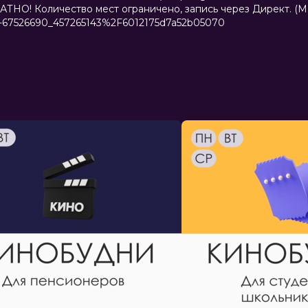
ПЛАТНО! Количество мест ограничено, запись через Директ.
to-67526690_457265143%2F6012175d7a52b05070