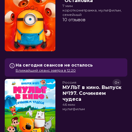
"Остановка"
7 мин
короткометражка, мультфильм,
семейный
10 отзывов
На сегодня сеансов не осталось
Ближайший сеанс завтра в 12:20
Россия
0+
МУЛЬТ в кино. Выпуск
№197. Сочиняем
чудеса
46 мин
мультфильм