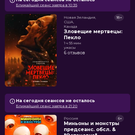
Ближайший сеанс завтра в 10:35
Новая Зеландия,

18+
США,

Канада
Зловещие мертвецы:
Пекло
1 ч 55 мин
ужасы
6 отзывов
На сегодня сеансов не осталось
Ближайший сеанс завтра в 21:20
Россия
6+
Миньоны и монстры
предсеанс. обсл. &