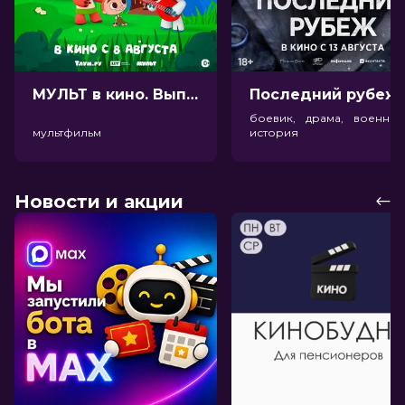
МУЛЬТ в кино. Выпуск №198. Некогда скучать (0+)
Посл
боевик, драма, военный
мультфильм
история
Новости и акции