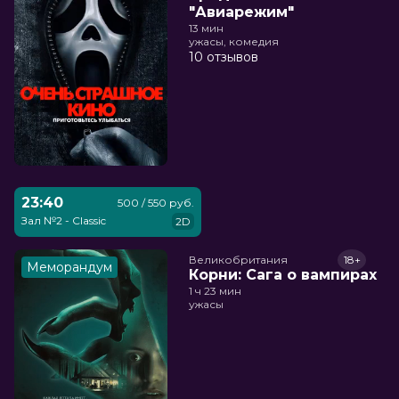
"Авиарежим"
13 мин
ужасы, комедия
10 отзывов
23:40
500 / 550 руб.
Зал №2 - Classic
2D
Великобритания
18+
Меморандум
Корни: Сага о вампирах
1 ч 23 мин
ужасы