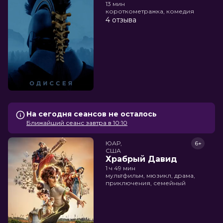
13 мин
короткометражка, комедия
4 отзыва
На сегодня сеансов не осталось
Ближайший сеанс завтра в 10:10
ЮАР,

6+
США
Храбрый Давид
1 ч 49 мин
мультфильм, мюзикл, драма,
приключения, семейный