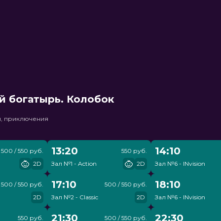
й богатырь. Колобок
и, приключения
13:20
14:10
500 / 550 руб.
550 руб.
2D
Зал №1 - Action
2D
Зал №6 - INvision
17:10
18:10
500 / 550 руб.
500 / 550 руб.
2D
Зал №2 - Classic
2D
Зал №6 - INvision
21:30
22:30
550 руб.
500 / 550 руб.