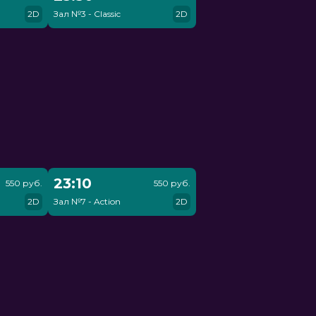
2D
Зал №3 - Classic
2D
23:10
550 руб.
550 руб.
2D
Зал №7 - Action
2D