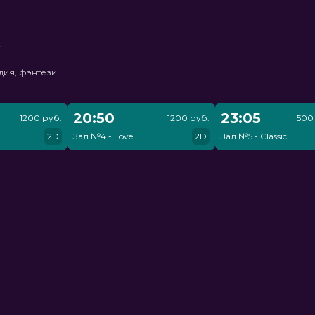
ь
дия, фэнтези
20:50
23:05
1200 руб.
1200 руб.
500 
2D
Зал №4 - Love
2D
Зал №5 - Classic