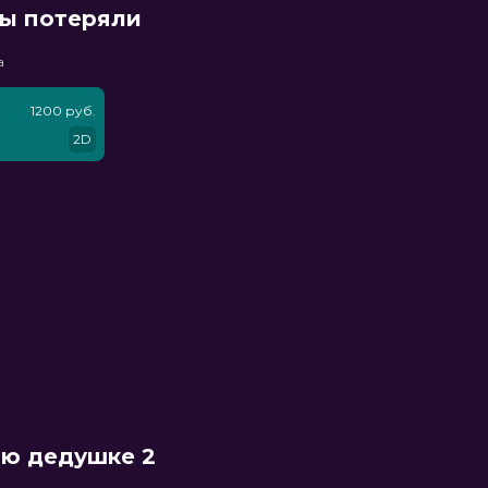
мы потеряли
а
1200 руб.
2D
ню дедушке 2