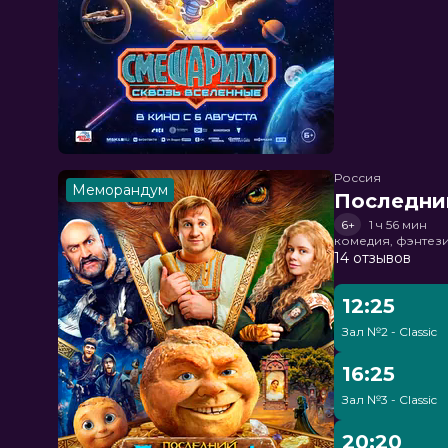
Россия
Меморандум
Последни
6+
1 ч 56 мин
комедия, фэнтез
14 отзывов
12:25
Зал №2 - Classic
16:25
Зал №3 - Classic
20:20