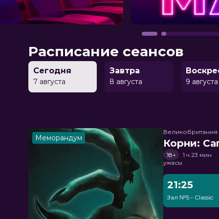
Расписание сеансов
Сегодня
Завтра
Воскре
7 августа
8 августа
9 августа
Великобритания
Меморандум
Корни: Са
18+
1 ч 23 мин
ужасы
21:25
Зал №5 - Classic