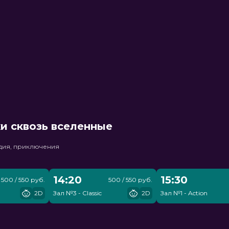
и сквозь вселенные
едия, приключения
14:20
15:30
500 / 550 руб.
500 / 550 руб.
2D
Зал №3 - Classic
2D
Зал №1 - Action