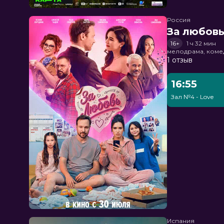
Россия
За любов
16+
1 ч 32 мин
мелодрама, коме
1 отзыв
16:55
Зал №4 - Love
Испания