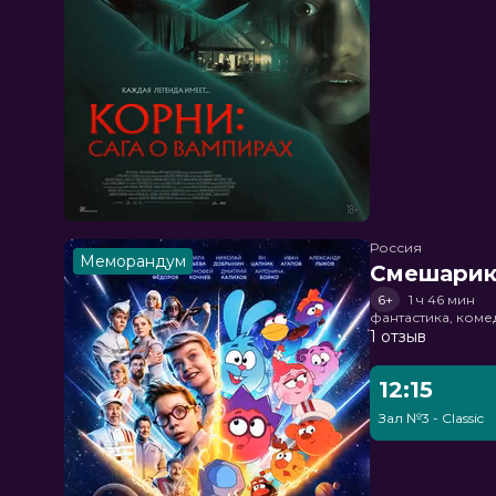
Россия
Меморандум
Смешарик
6+
1 ч 46 мин
фантастика, ком
1 отзыв
12:15
Зал №3 - Classic