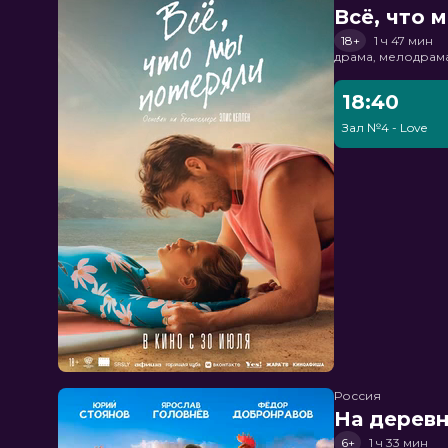
Всё, что 
18+
1 ч 47 мин
драма, мелодрам
18:40
Зал №4 - Love
Россия
На дерев
6+
1 ч 33 мин