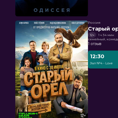
Россия
Старый о
12+
1 ч 34 мин
семейный, комед
1 отзыв
12:30
Зал №4 - Love