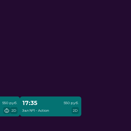
17:35
550 руб.
550 руб.
2D
Зал №1 - Action
2D