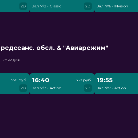
2D
Зал №2 - Classic
2D
Зал №6 - INvision
редсеанс. обсл. & "Авиарежим"
, комедия
16:40
19:55
550 руб.
550 руб.
2D
Зал №7 - Action
2D
Зал №7 - Action