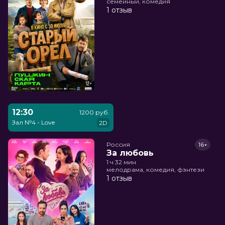
семейный, комедия
1 отзыв
12:30
1200 руб.
Зал №4 - Love
2D
Россия
16+
За любовь
1 ч 32 мин
мелодрама, комедия, фэнтези
1 отзыв