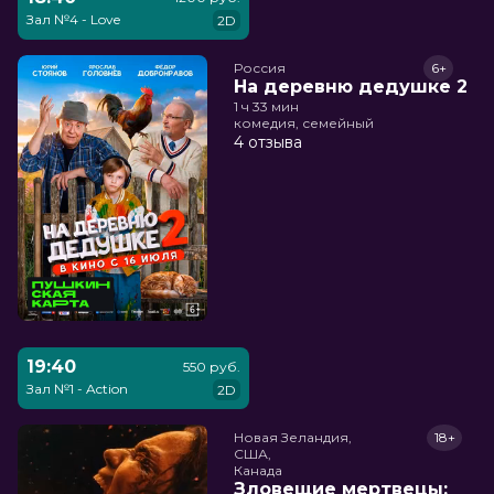
Зал №4 - Love
2D
Россия
6+
На деревню дедушке 2
1 ч 33 мин
комедия, семейный
4 отзыва
19:40
550 руб.
Зал №1 - Action
2D
Новая Зеландия,

18+
США,

Канада
Зловещие мертвецы: