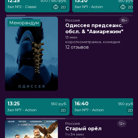
12:25
13:20
500 / 550 руб.
550 руб.
Зал №2 - Classic
Зал №1 - Action
2D
2D
Россия
18+
Меморандум
Одиссея предсеанс.
обсл. & "Авиарежим"
13 мин
короткометражка, комедия
12 отзывов
13:25
16:40
550 руб.
550 руб.
Зал №7 - Action
Зал №7 - Action
2D
2D
Россия
12+
Старый орёл
1 ч 34 мин