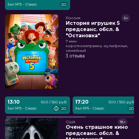
Зал №3 - Classic
2D
Россия
6+
История игрушек 5
предсеанс. обсл. &
"Остановка"
7 мин
короткометражка, мультфильм,
семейный
3 отзыва
13:10
17:20
500 / 550 руб.
500 / 550 руб.
Зал №5 - Classic
Зал №5 - Classic
2D
2D
США
18+
Очень страшное кино
предсеанс. обсл. &