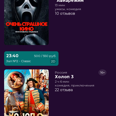
"Авиарежим"
13 мин
ужасы, комедия
10 отзывов
23:40
500 / 550 руб.
Зал №2 - Classic
2D
Россия
16+
Холоп 3
2 ч 6 мин
комедия, приключения
22 отзыва