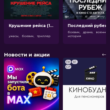
Крушение рейса (18+)
Посл
боевик, драма, военный
ужасы, боевик, триллер
история
Новости и акции