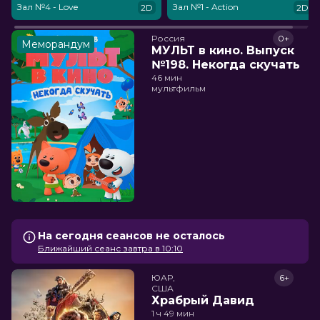
Зал №4 - Love
Зал №1 - Action
2D
2D
Россия
0+
Меморандум
МУЛЬТ в кино. Выпуск
№198. Некогда скучать
46 мин
мультфильм
На сегодня сеансов не осталось
Ближайший сеанс завтра в 10:10
ЮАР,

6+
США
Храбрый Давид
1 ч 49 мин