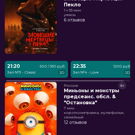
Пекло
1 ч 55 мин
ужасы
6 отзывов
21:20
22:35
500 / 550 руб.
1200 руб.
Зал №3 - Classic
Зал №4 - Love
2D
2D
Россия
6+
Миньоны и монстры
предсеанс. обсл. &
"Остановка"
7 мин
короткометражка, мультфильм,
семейный
12 отзывов