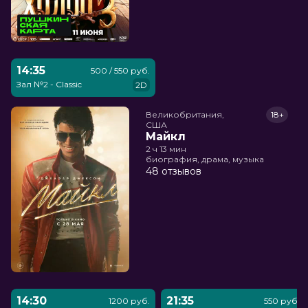
14:35
500 / 550 руб.
Зал №2 - Classic
2D
Великобритания,

18+
США
Майкл
2 ч 13 мин
биография, драма, музыка
48 отзывов
14:30
21:35
1200 руб.
550 руб.