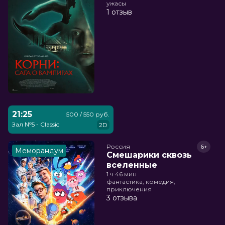
ужасы
1 отзыв
21:25
500 / 550 руб.
Зал №5 - Classic
2D
Россия
6+
Меморандум
Смешарики сквозь
вселенные
1 ч 46 мин
фантастика, комедия,
приключения
3 отзыва