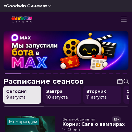
«Goodwin Синема»
Расписание сеансов
Сегодня
Завтра
Вторник
С
9 августа
10 августа
11 августа
12
Великобритания
18+
Меморандум
Корни: Сага о вампирах
1 ч 23 мин