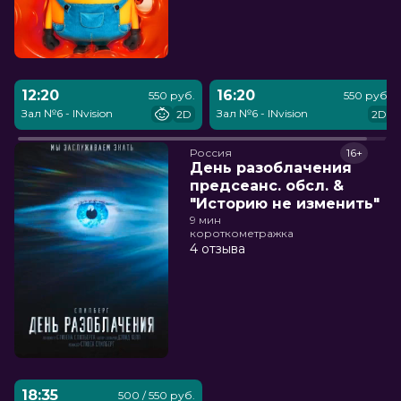
12:20
16:20
550 руб.
550 руб.
Зал №6 - INvision
Зал №6 - INvision
2D
2D
Россия
16+
День разоблачения
предсеанс. обсл. &
"Историю не изменить"
9 мин
короткометражка
4 отзыва
18:35
500 / 550 руб.