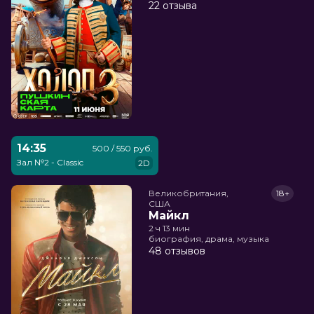
22 отзыва
14:35
500 / 550 руб.
Зал №2 - Classic
2D
Великобритания,

18+
США
Майкл
2 ч 13 мин
биография, драма, музыка
48 отзывов