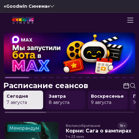
«Goodwin Синема»
Расписание сеансов
Сегодня
Завтра
Воскресенье
П
7 августа
8 августа
9 августа
10
Великобритания
18+
Меморандум
Корни: Сага о вампирах
1 ч 23 мин