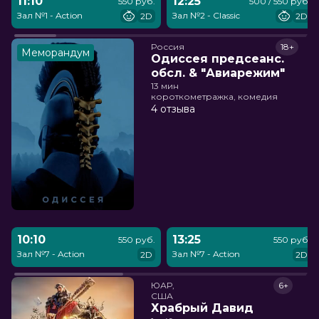
11:10
12:25
550 руб.
500 / 550 руб.
Зал №1 - Action
Зал №2 - Classic
2D
2D
Россия
18+
Меморандум
Одиссея предсеанс.
обсл. & "Авиарежим"
13 мин
короткометражка, комедия
4 отзыва
10:10
13:25
550 руб.
550 руб.
Зал №7 - Action
Зал №7 - Action
2D
2D
ЮАР,

6+
США
Храбрый Давид