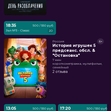
18:35
500 / 550 руб.
Зал №3 - Classic
2D
Россия
6+
История игрушек 5
предсеанс. обсл. &
"Остановка"
7 мин
короткометражка, мультфильм,
семейный
2 отзыва
13:05
17:20
500 / 550 руб.
500 / 550 руб.