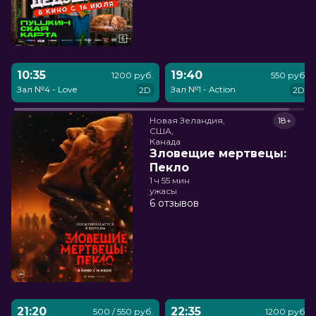
10:35
19:40
1200 руб.
550 руб.
Зал №4 - Love
Зал №1 - Action
2D
2D
Новая Зеландия,

18+
США,

Канада
Зловещие мертвецы:
Пекло
1 ч 55 мин
ужасы
6 отзывов
21:20
22:35
500 / 550 руб.
1200 руб.