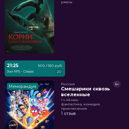
ужасы
21:25
500 / 550 руб.
Зал №5 - Classic
2D
Россия
6+
Меморандум
Смешарики сквозь
вселенные
1 ч 46 мин
фантастика, комедия,
приключения
1 отзыв