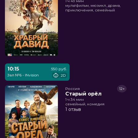
1 ч 49 мин
мультфильм, мюзикл, драма,
приключения, семейный
10:15
550 руб.
Зал №6 - INvision
2D
Россия
12+
Старый орёл
1 ч 34 мин
семейный, комедия
1 отзыв