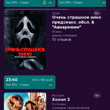
Зал №5 - Classic
Зал №5 - Classic
2D
2D
США
18+
Очень страшное кино
предсеанс. обсл. &
"Авиарежим"
13 мин
ужасы, комедия
10 отзывов
23:40
500 / 550 руб.
Зал №2 - Classic
2D
Россия
16+
Холоп 3
2 ч 6 мин
комедия, приключения