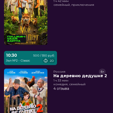
1 ч 42 мин
семейный, приключения
10:30
500 / 550 руб.
Зал №2 - Classic
2D
Россия
6+
На деревню дедушке 2
1 ч 33 мин
комедия, семейный
4 отзыва