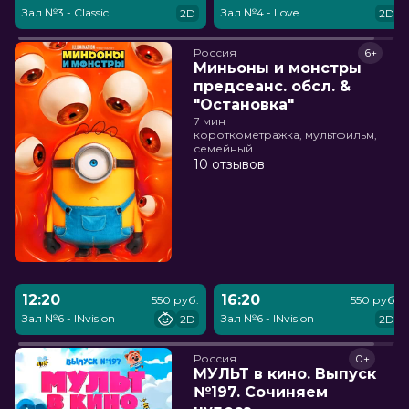
Зал №3 - Classic
Зал №4 - Love
2D
2D
Россия
6+
Миньоны и монстры
предсеанс. обсл. &
"Остановка"
7 мин
короткометражка, мультфильм,
семейный
10 отзывов
12:20
16:20
550 руб.
550 руб.
Зал №6 - INvision
Зал №6 - INvision
2D
2D
Россия
0+
МУЛЬТ в кино. Выпуск
№197. Сочиняем