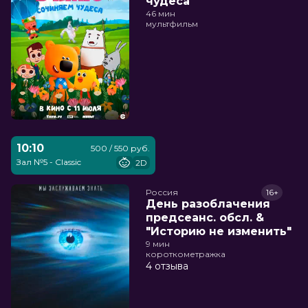
чудеса
46 мин
мультфильм
10:10
500 / 550 руб.
Зал №5 - Classic
2D
Россия
16+
День разоблачения
предсеанс. обсл. &
"Историю не изменить"
9 мин
короткометражка
4 отзыва