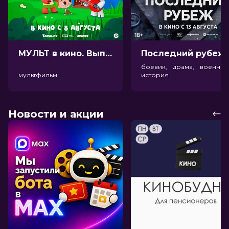
МУЛЬТ в кино. Выпуск №198. Некогда скучать (0+)
Посл
боевик, драма, военный
мультфильм
история
Новости и акции