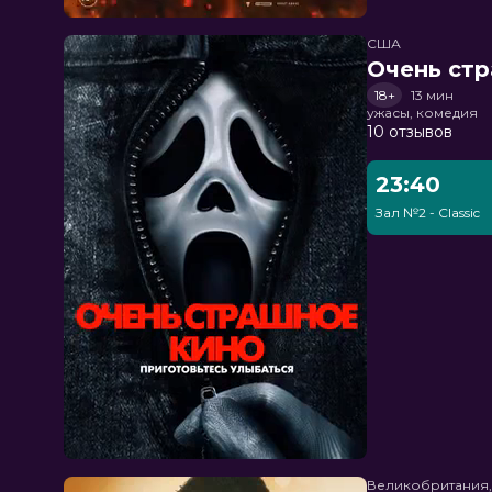
США
Очень стр
18+
13 мин
ужасы, комедия
10 отзывов
23:40
Зал №2 - Classic
Великобритания