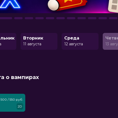
льник
Вторник
Среда
Четв
а
11 августа
12 августа
13 авг
га о вампирах
500 / 550 руб.
2D