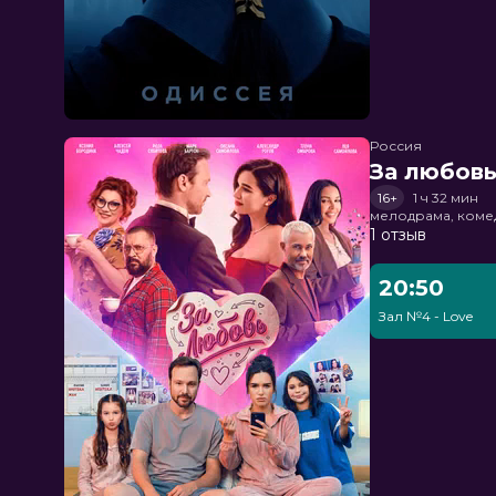
Россия
За любов
16+
1 ч 32 мин
мелодрама, коме
1 отзыв
20:50
Зал №4 - Love