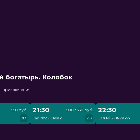
й богатырь. Колобок
и, приключения
21:30
22:30
550 руб.
500 / 550 руб.
2D
Зал №2 - Classic
2D
Зал №6 - INvision