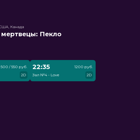
США, Канада
 мертвецы: Пекло
22:35
500 / 550 руб.
1200 руб.
2D
Зал №4 - Love
2D