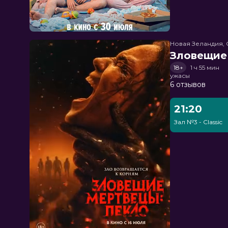
Новая Зеландия, 
Зловещие
18+
1 ч 55 мин
ужасы
6 отзывов
21:20
Зал №3 - Classic