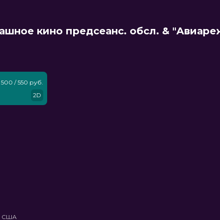
ашное кино предсеанс. обсл. & "Авиар
500 / 550 руб.
2D
, США