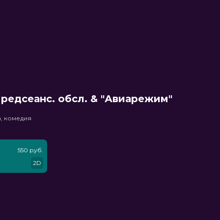
редсеанс. обсл. & "Авиарежим"
, комедия
550 руб.
2D