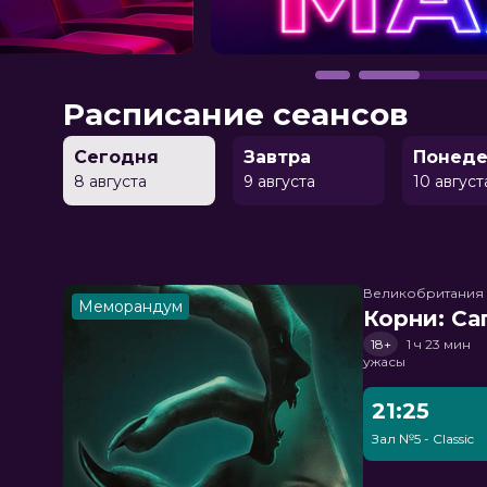
Расписание сеансов
Сегодня
Завтра
Понеде
8 августа
9 августа
10 август
Великобритания
Меморандум
Корни: Са
18+
1 ч 23 мин
ужасы
21:25
Зал №5 - Classic