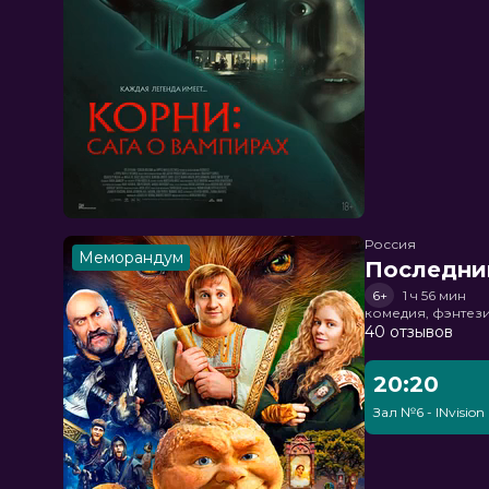
Россия
Меморандум
Последни
6+
1 ч 56 мин
комедия, фэнтез
40 отзывов
20:20
Зал №6 - INvision