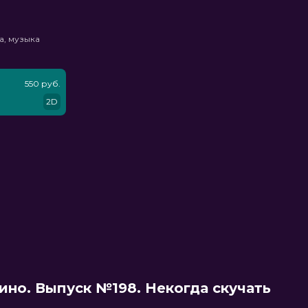
а, музыка
550 руб.
2D
ино. Выпуск №198. Некогда скучать