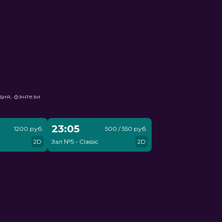
ь
дия, фэнтези
23:05
1200 руб.
500 / 550 руб.
2D
Зал №5 - Classic
2D