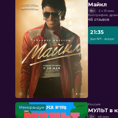
Майкл
18+
2 ч 13 мин
биография, драм
48 отзывов
21:35
Зал №1 - Action
Россия
Меморандум
МУЛЬТ в к
0+
46 мин