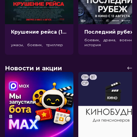
Крушение рейса (18+)
Посл
боевик, драма, военный
ужасы, боевик, триллер
история
Новости и акции