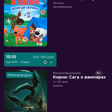
46 мин
мультфильм
10:10
500 / 550 руб.
Зал №5 - Classic
2D
Великобритания
18+
Меморандум
Корни: Сага о вампирах
1 ч 23 мин
ужасы