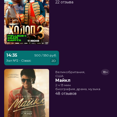
22 отзыва
14:35
500 / 550 руб.
Зал №2 - Classic
2D
Великобритания,

18+
США
Майкл
2 ч 13 мин
биография, драма, музыка
48 отзывов