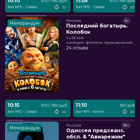
10:10
11:05
500 / 550 руб.
500 / 550 руб.
Зал №3 - Classic
Зал №5 - Classic
2D
2D
Россия
6+
Меморандум
Последний богатырь.
Колобок
1 ч 56 мин
комедия, фэнтези, приключения
24 отзыва
10:15
11:10
500 / 550 руб.
550 руб.
Зал №2 - Classic
Зал №1 - Action
2D
2D
Россия
18+
Меморандум
Одиссея предсеанс.
обсл. & "Авиарежим"