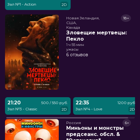
Зал №1 - Action
2D
Новая Зеландия,

18+
США,

Канада
Зловещие мертвецы:
Пекло
1 ч 55 мин
ужасы
6 отзывов
21:20
22:35
500 / 550 руб.
1200 руб.
Зал №3 - Classic
Зал №4 - Love
2D
2D
Россия
6+
Миньоны и монстры
предсеанс. обсл. &