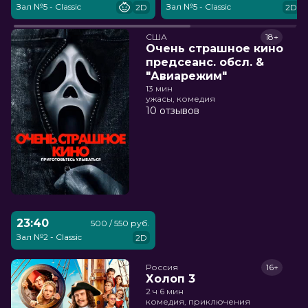
Зал №5 - Classic
Зал №5 - Classic
2D
2D
США
18+
Очень страшное кино
предсеанс. обсл. &
"Авиарежим"
13 мин
ужасы, комедия
10 отзывов
23:40
500 / 550 руб.
Зал №2 - Classic
2D
Россия
16+
Холоп 3
2 ч 6 мин
комедия, приключения