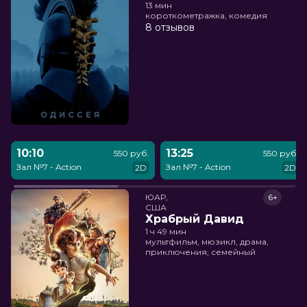
13 мин
короткометражка, комедия
8 отзывов
10:10
13:25
550 руб.
550 руб.
Зал №7 - Action
Зал №7 - Action
2D
2D
ЮАР,

6+
США
Храбрый Давид
1 ч 49 мин
мультфильм, мюзикл, драма,
приключения, семейный