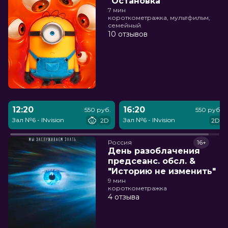
"Остановка"
7 мин
короткометражка, мультфильм,
семейный
10 отзывов
12:20
16:20
550 руб.
550 руб.
Зал №6 - INvision
Зал №6 - INvision
2D
2D
Россия
16+
День разоблачения
предсеанс. обсл. &
"Историю не изменить"
9 мин
короткометражка
4 отзыва