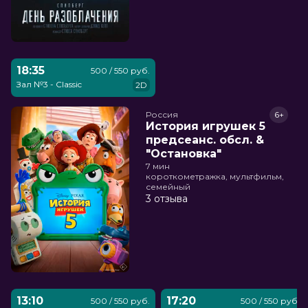
18:35
500 / 550 руб.
Зал №3 - Classic
2D
Россия
6+
История игрушек 5
предсеанс. обсл. &
"Остановка"
7 мин
короткометражка, мультфильм,
семейный
3 отзыва
13:10
17:20
500 / 550 руб.
500 / 550 руб.