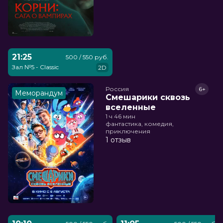
21:25
500 / 550 руб.
Зал №5 - Classic
2D
Россия
6+
Меморандум
Смешарики сквозь
вселенные
1 ч 46 мин
фантастика, комедия,
приключения
1 отзыв