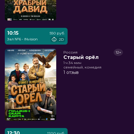
10:15
550 руб.
Зал №6 - INvision
2D
Россия
12+
Старый орёл
1 ч 34 мин
семейный, комедия
1 отзыв
12:30
1200 руб.