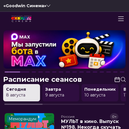
«Goodwin Синема»
Расписание сеансов
Сегодня
Завтра
Понедельник
В
8 августа
9 августа
10 августа
11
Россия
0+
Меморандум
МУЛЬТ в кино. Выпуск
№198. Некогда скучать