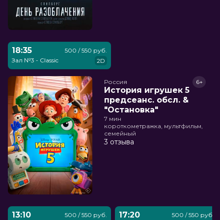
18:35
500 / 550 руб.
Зал №3 - Classic
2D
Россия
6+
История игрушек 5
предсеанс. обсл. &
"Остановка"
7 мин
короткометражка, мультфильм,
семейный
3 отзыва
13:10
17:20
500 / 550 руб.
500 / 550 руб.