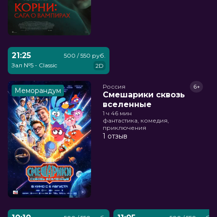
21:25
500 / 550 руб.
Зал №5 - Classic
2D
Россия
6+
Меморандум
Смешарики сквозь
вселенные
1 ч 46 мин
фантастика, комедия,
приключения
1 отзыв