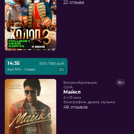
22 отзыва
14:35
500 / 550 руб.
Зал №2 - Classic
2D
Великобритания,

18+
США
Майкл
2 ч 13 мин
биография, драма, музыка
48 отзывов