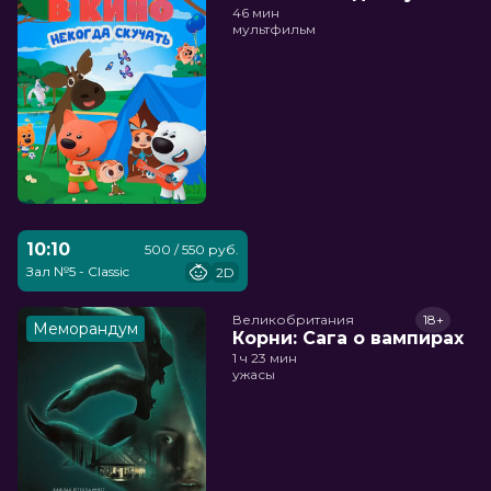
46 мин
мультфильм
10:10
500 / 550 руб.
Зал №5 - Classic
2D
Великобритания
18+
Меморандум
Корни: Сага о вампирах
1 ч 23 мин
ужасы