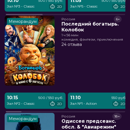
10:10
11:05
500 / 550 руб.
500 / 550 руб.
Зал №3 - Classic
Зал №5 - Classic
2D
2D
Россия
6+
Меморандум
Последний богатырь.
Колобок
1 ч 56 мин
комедия, фэнтези, приключения
24 отзыва
10:15
11:10
500 / 550 руб.
550 руб.
Зал №2 - Classic
Зал №1 - Action
2D
2D
Россия
18+
Меморандум
Одиссея предсеанс.
обсл. & "Авиарежим"