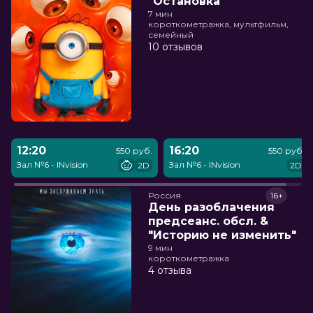
"Остановка"
7 мин
короткометражка, мультфильм,
семейный
10 отзывов
12:20
16:20
550 руб.
550 руб.
Зал №6 - INvision
Зал №6 - INvision
2D
2D
Россия
16+
День разоблачения
предсеанс. обсл. &
"Историю не изменить"
9 мин
короткометражка
4 отзыва