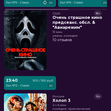
Зал №5 - Classic
Зал №5 - Classic
2D
2D
США
18+
Очень страшное кино
предсеанс. обсл. &
"Авиарежим"
13 мин
ужасы, комедия
10 отзывов
23:40
500 / 550 руб.
Зал №2 - Classic
2D
Россия
16+
Холоп 3
2 ч 6 мин
комедия, приключения