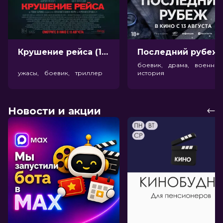
Крушение рейса (18+)
Посл
боевик, драма, военный
ужасы, боевик, триллер
история
Новости и акции