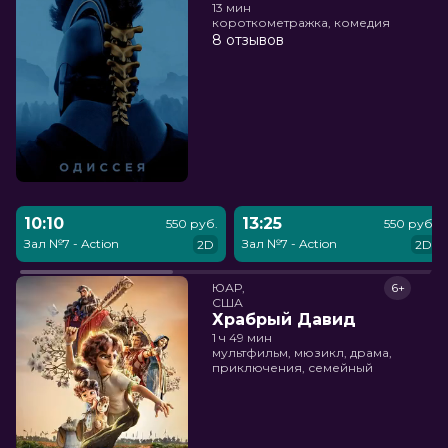
13 мин
короткометражка, комедия
8 отзывов
10:10
13:25
550 руб.
550 руб.
Зал №7 - Action
Зал №7 - Action
2D
2D
ЮАР,

6+
США
Храбрый Давид
1 ч 49 мин
мультфильм, мюзикл, драма,
приключения, семейный