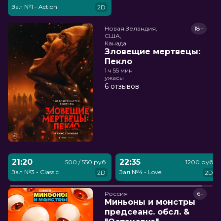
Зал №1 - Action
2D
Новая Зеландия,

18+
США,

Канада
Зловещие мертвецы:
Пекло
1 ч 55 мин
ужасы
6 отзывов
21:20
22:35
500 / 550 руб.
1200 руб.
Зал №3 - Classic
Зал №4 - Love
2D
2D
Россия
6+
Миньоны и монстры
предсеанс. обсл. &