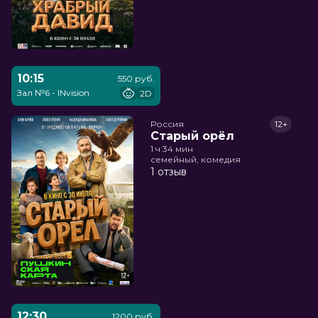
10:15
550 руб.
Зал №6 - INvision
2D
Россия
12+
Старый орёл
1 ч 34 мин
семейный, комедия
1 отзыв
12:30
1200 руб.