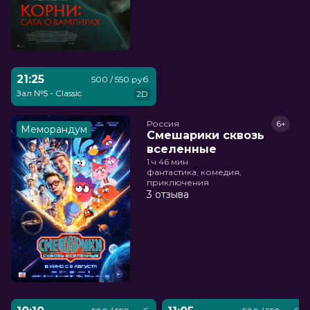
21:25
500 / 550 руб.
Зал №5 - Classic
2D
Россия
6+
Меморандум
Смешарики сквозь
вселенные
1 ч 46 мин
фантастика, комедия,
приключения
3 отзыва