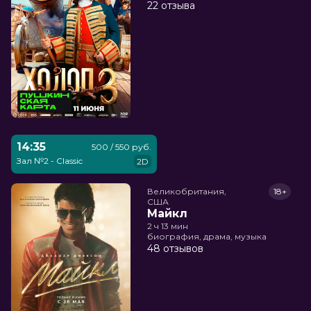
22 отзыва
14:35
500 / 550 руб.
Зал №2 - Classic
2D
Великобритания,

18+
США
Майкл
2 ч 13 мин
биография, драма, музыка
48 отзывов