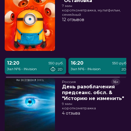
"Остановка"
7 мин
короткометражка, мультфильм,
семейный
12 отзывов
12:20
16:20
550 руб.
550 руб.
Зал №6 - INvision
Зал №6 - INvision
2D
2D
Россия
16+
День разоблачения
предсеанс. обсл. &
"Историю не изменить"
9 мин
короткометражка
4 отзыва