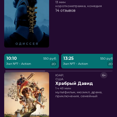
13 мин
короткометражка, комедия
14 отзывов
10:10
13:25
550 руб.
550 руб.
Зал №7 - Action
Зал №7 - Action
2D
2D
ЮАР,

6+
США
Храбрый Давид
1 ч 49 мин
мультфильм, мюзикл, драма,
приключения, семейный