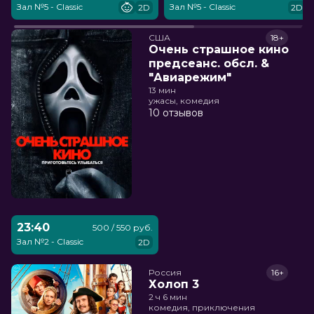
Зал №5 - Classic
Зал №5 - Classic
2D
2D
США
18+
Очень страшное кино
предсеанс. обсл. &
"Авиарежим"
13 мин
ужасы, комедия
10 отзывов
23:40
500 / 550 руб.
Зал №2 - Classic
2D
Россия
16+
Холоп 3
2 ч 6 мин
комедия, приключения