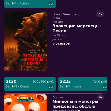
Зал №1 - Action
2D
Новая Зеландия,

18+
США,

Канада
Зловещие мертвецы:
Пекло
1 ч 55 мин
ужасы
6 отзывов
21:20
22:35
500 / 550 руб.
1200 руб.
Зал №3 - Classic
Зал №4 - Love
2D
2D
Россия
6+
Миньоны и монстры
предсеанс. обсл. &