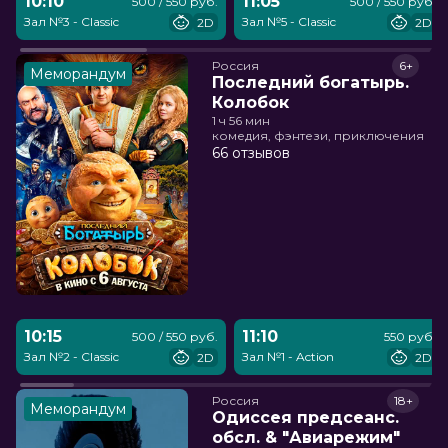
10:10
11:05
500 / 550 руб.
500 / 550 руб.
Зал №3 - Classic
Зал №5 - Classic
2D
2D
Россия
6+
Меморандум
Последний богатырь.
Колобок
1 ч 56 мин
комедия, фэнтези, приключения
66 отзывов
10:15
11:10
500 / 550 руб.
550 руб.
Зал №2 - Classic
Зал №1 - Action
2D
2D
Россия
18+
Меморандум
Одиссея предсеанс.
обсл. & "Авиарежим"