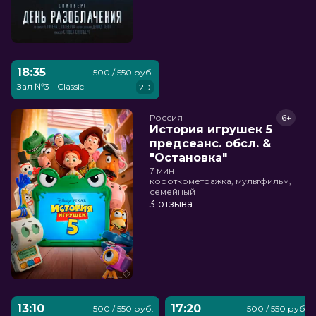
18:35
500 / 550 руб.
Зал №3 - Classic
2D
Россия
6+
История игрушек 5
предсеанс. обсл. &
"Остановка"
7 мин
короткометражка, мультфильм,
семейный
3 отзыва
13:10
17:20
500 / 550 руб.
500 / 550 руб.