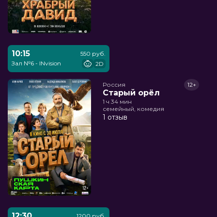
10:15
550 руб.
Зал №6 - INvision
2D
Россия
12+
Старый орёл
1 ч 34 мин
семейный, комедия
1 отзыв
12:30
1200 руб.