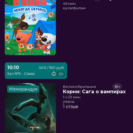
46 мин
мультфильм
10:10
500 / 550 руб.
Зал №5 - Classic
2D
Великобритания
18+
Меморандум
Корни: Сага о вампирах
1 ч 23 мин
ужасы
1 отзыв