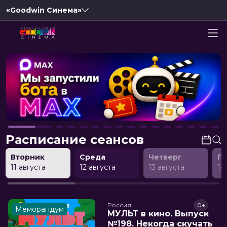
«Goodwin Синема»
Расписание сеансов
Вторник
Среда
Четверг
П
11 августа
12 августа
13 августа
14
Россия
0+
Меморандум
МУЛЬТ в кино. Выпуск
№198. Некогда скучать